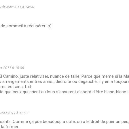
7 février 2011 à 14:56
 de sommeil à récupérer :o)
ier 2011 à 15:06
l Camino, juste relativiser, nuance de taille. Parce que meme si la Ma
s arrangements entres amis , dedroite ou degauche, il y en a toujours 
me est ainsi fait.
te que ceux qui crient au loup s'assurent d'abord d'être blanc-blanc !
vrier 2011 à 15:27
ants. Comme ça pue beaucoup à coté, on a le droit de puer un peu,
la fermer.