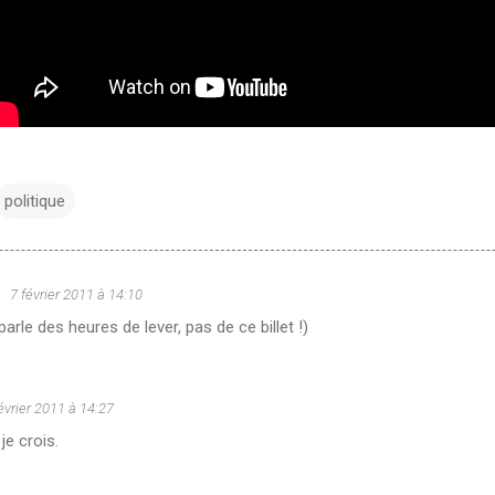
politique
u
7 février 2011 à 14:10
parle des heures de lever, pas de ce billet !)
évrier 2011 à 14:27
je crois.