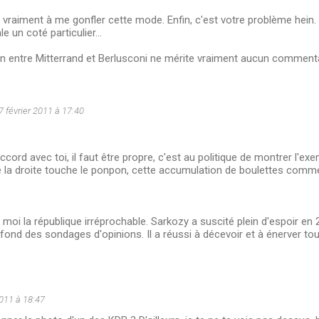
raiment à me gonfler cette mode. Enfin, c'est votre problème hein.
 un coté particulier...
 entre Mitterrand et Berlusconi ne mérite vraiment aucun commentai
7 février 2011 à 17:40
ccord avec toi, il faut être propre, c'est au politique de montrer l'exe
e la droite touche le ponpon, cette accumulation de boulettes comm
 moi la république irréprochable. Sarkozy a suscité plein d'espoir en 2
fond des sondages d'opinions. Il a réussi à décevoir et à énerver tou
2011 à 18:47