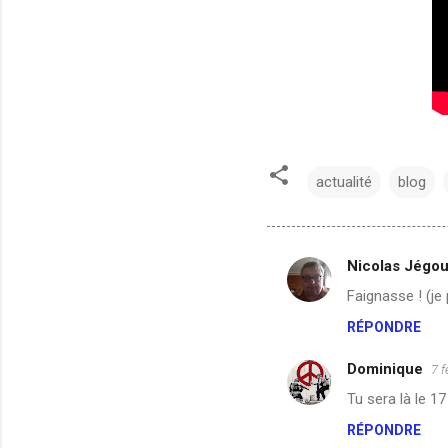
actualité
blog
Nicolas Jégo
C
Faignasse ! (je 
o
RÉPONDRE
m
m
Dominique
7 f
e
Tu sera là le 17 
n
RÉPONDRE
t