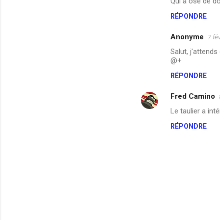
Qui a osé de don
RÉPONDRE
Anonyme
7 fé
Salut, j'attends
@+
RÉPONDRE
Fred Camino
Le taulier a int
RÉPONDRE