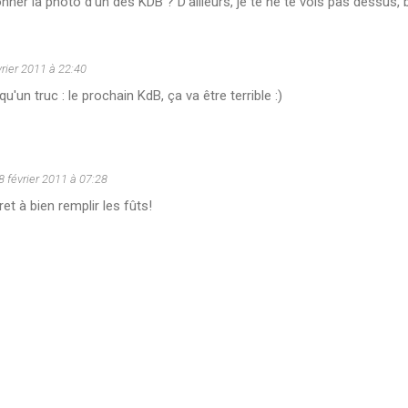
ner la photo d'un des KDB ? D'ailleurs, je te ne te vois pas dessus, bi
vrier 2011 à 22:40
 qu'un truc : le prochain KdB, ça va être terrible :)
8 février 2011 à 07:28
éret à bien remplir les fûts!