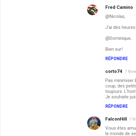
a
Fred Camino
i
@Nicolas,
r
J'ai des heures
e
@Dominique,
s
Bien sur!
RÉPONDRE
corto74
7 févr
Pas minimiser E
coup, des petit
toujours. L'hom
Je souhaite jus
RÉPONDRE
FalconHill
7 fé
Vous êtes amus
le monde de se 