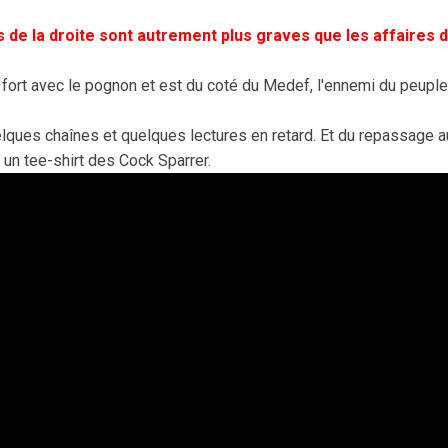
s de la droite sont autrement plus graves
que les affaires 
n fort avec le pognon et est du coté du Medef, l'ennemi du peuple
uelques chaînes et quelques lectures en retard . Et du repassage au
 un tee-shirt des Cock Sparrer.