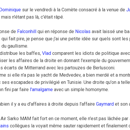
Dominique
sur le vendredi à la Comète consacré à la venue de
J
mais n'étant pas là, c'était râpé.
ponse de
Falconhill
qui en réponse de
Nicolas
avait laissé une ba
 qui fait pire, je pense que j'ai une petite idée sur quels sont le
 du gaullisme.
 distribue les baffes,
Vlad
comparent les idiots de politique avec
er les affaires de la droite en donnant l'exemple du gouvernem
 écarts de Mitterrand avec les partouzes de Berlusconi.
si elle n'a pas le yacht de Medvedev, a bien merdé et a montré
vec ses escapades de privilégié en Tunisie. Une droite qu'on a te
n fini par faire
l'amalgame
avec un simple homonyme.
n il y a eu d'affaires à droite depuis l'affaire
Gaymard
et son 
 Air Sarko MAM fait fort en ce moment, elle n'est pas lâchée par
tains
collègues la voyait même sauter rapidement et finalement c