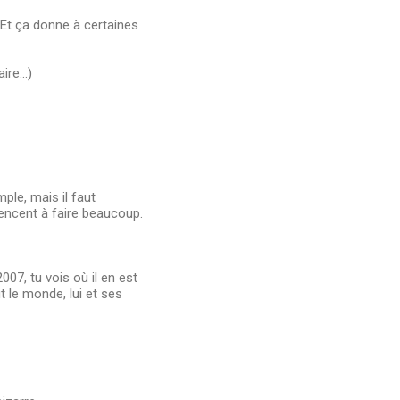
 Et ça donne à certaines
re...)
mple, mais il faut
encent à faire beaucoup.
007, tu vois où il en est
t le monde, lui et ses