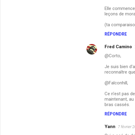
Elle commence v
leçons de morale
(ta comparaison
RÉPONDRE
Fred Camino
@Corto,
Je suis bien d'a
reconnaître qu
@Falconhill,
Ce n'est pas de
maintenant, au 
bras cassés.
RÉPONDRE
Yann
7 février 