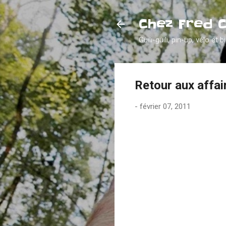
Chez Fred 
Guili-guili, pin-up, vélo et b
Retour aux affai
-
février 07, 2011