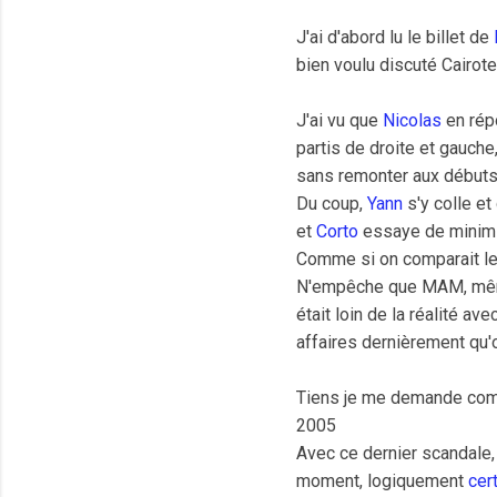
J'ai d'abord lu le billet de
bien voulu discuté Cairote 
J'ai vu que
Nicolas
en ré
partis de droite et gauche,
sans remonter aux débuts
Du coup,
Yann
s'y colle et
et
Corto
essaye de minimis
Comme si on comparait les
N'empêche que MAM, même 
était loin de la réalité a
affaires dernièrement qu'o
Tiens je me demande combie
2005
Avec ce dernier scandale,
moment, logiquement
cer