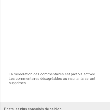
e
n
t
a
i
r
e
s
La modération des commentaires est parfois activée.
Les commentaires désagréables ou insultants seront
E
supprimés.
n
r
e
g
i
s
Posts les plus consultés de ce blog
t