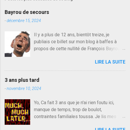
r
e
Bayrou de secours
r
u
-
décembre 15, 2024
n
c
Il y a plus de 12 ans, bientôt treize, je
o
publiais ce billet sur mon blog à baffes à
m
m
propos de cette nullité de François Bayrou. Il
e
n'y a pas pire dans la vie d'être trompé par
n
LIRE LA SUITE
quelqu'un, je ne parle pas des couples mais
t
a
des amis ou des valeurs dans lesquels on
i
croit. François Bayrou est en passe de
r
3 ans plus tard
devenir le traite d'une partie de son électorat
e
-
novembre 10, 2024
et c'est par la presse qu'on l'apprend. On
savait déjà le candidat de la droite molle
Yo, Ca fait 3 ans que je n'ai rien foutu ici,
plus proche de Sarkozy que de Hollande,
manque de temps, trop de boulot,
sinon il serait candidat du centre de la
contraintes familiales toussa. Je lis mes
gauche molle mais quand on écoutait ses
collègues quand j'ai 2 mn dans mon salon de
discours critiques presque sincères contre
LIRE LA SUITE