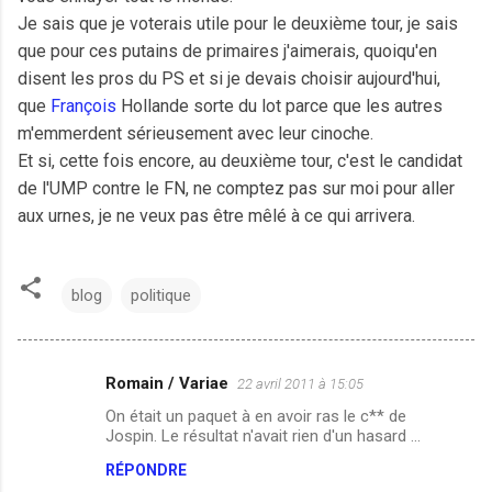
Je sais que je voterais utile pour le deuxième tour, je sais
que pour ces putains de primaires j'aimerais, quoiqu'en
disent les pros du PS et si je devais choisir aujourd'hui,
que
François
Hollande sorte du lot parce que les autres
m'emmerdent sérieusement avec leur cinoche.
Et si, cette fois encore, au deuxième tour, c'est le candidat
de l'UMP contre le FN, ne comptez pas sur moi pour aller
aux urnes, je ne veux pas être mêlé à ce qui arrivera.
blog
politique
Romain / Variae
22 avril 2011 à 15:05
C
On était un paquet à en avoir ras le c** de
o
Jospin. Le résultat n'avait rien d'un hasard ...
m
RÉPONDRE
m