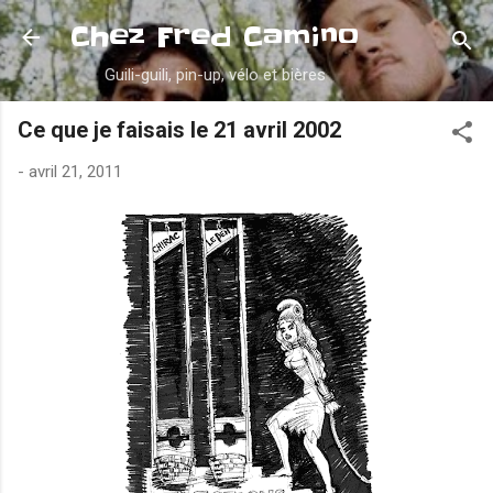
Accéder au contenu principal
Chez Fred Camino
Guili-guili, pin-up, vélo et bières
Ce que je faisais le 21 avril 2002
-
avril 21, 2011