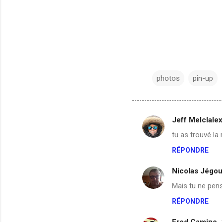
photos
pin-up
Jeff Melclale
C
tu as trouvé la
o
RÉPONDRE
m
m
Nicolas Jégo
e
Mais tu ne pens
n
RÉPONDRE
t
Fred Camino