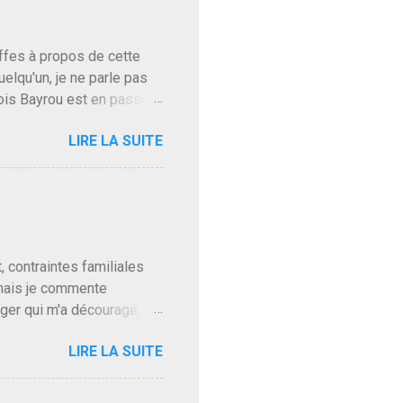
baffes à propos de cette
uelqu'un, je ne parle pas
ois Bayrou est en passe
'on l'apprend. On savait
LIRE LA SUITE
, sinon il serait candidat
ques presque sincères
. Personnellement je fais
t pour accéder à la cantine
ns en Normandie. Bayrou
t, contraintes familiales
 mais je commente
gger qui m'a découragé,
Trump le débile revient au
LIRE LA SUITE
oit des troupes de Kim Mes
 l'intifada mondiale après
on de Netanyahu qui n'en