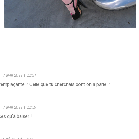
x
7 avril 2011 à 22:31
 remplaçante ? Celle que tu cherchais dont on a parlé ?
u
7 avril 2011 à 22:59
es qu'à baiser !