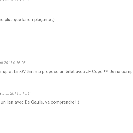
7 avril 2011 à 23:33
e plus que la remplaçante ;)
ril 2011 à 16:25
-up et LinkWithin me propose un billet avec JF Copé !?! Je ne compr
8 avril 2011 à 19:44
t un lien avec De Gaulle, va comprendre! :)