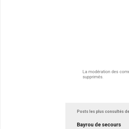
La modération des comme
supprimés.
E
n
r
e
g
i
s
Posts les plus consultés d
t
r
e
Bayrou de secours