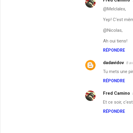
a
i
@Melclalex,
r
Yep! C'est mêm
e
@Nicolas,
s
Ah oui tiens!
RÉPONDRE
dadavidov
8 av
Tu mets une pin
RÉPONDRE
Fred Camino
Et ce soir, c'es
RÉPONDRE