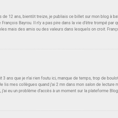
us de 12 ans, bientôt treize, je publiais ce billet sur mon blog à 
e François Bayrou. Il n'y a pas pire dans la vie d'être trompé par q
les mais des amis ou des valeurs dans lesquels on croit. Franç
r le traite d'une partie de son électorat et c'est par la presse qu
candidat de la droite molle plus proche de Sarkozy que de Hollande
e de la gauche molle mais quand on écoutait ses discours criti
e président, on pouvait y croire. Une troisième voie, pourquoi pas
s gens qui pensent que les centristes ne servent à rien mis à par
emblée ou du Sénat. Ou assister au débarquement des américai
vert au grand jour, on sait maintenant que l'UMP lui fout la paix...
it 3 ans que je n'ai rien foutu ici, manque de temps, trop de boulo
Je lis mes collègues quand j'ai 2 mn dans mon salon de lecture
, j'ai eu un problème d'accès à un moment sur la plateforme Blo
 3 ans plus tard il s'en est passé des choses, aujourd'hui Donald 
 Vlad Poutine qui a déclaré la guerre à l'Europe via l'Ukraine reç
 Un, Les islamistes de la religion de paix et d'amour déclenchent
ntat du 7 octobre. Il est vrai que les suites rendues par l'autre c