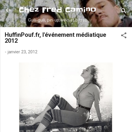
Accéder au contenu principal
Chez Fred Camino
Guili-guili, pin-up, vélo et bières
HuffinPouf.fr, l'événement médiatique
2012
-
janvier 23, 2012