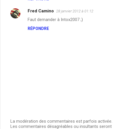
m
Fred Camino
e
28 janvier 2012 à 01:12
n
Faut demander à Intox2007 ;)
t
RÉPONDRE
a
i
r
e
s
La modération des commentaires est parfois activée.
Les commentaires désagréables ou insultants seront
E