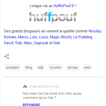
Longue vie au
HuffinPouf.fr
!
Des grands blogueurs en vantent la qualité comme
Nicolas
,
Romain
,
Marco
,
Lolo
,
Louis
,
Magic
Woofy
,
Le Pudding
,
David
,
Trub
,
Marc
,
Dagrouik
et
Seb
.
actualité
blog
kdb
société
sympa
web
Ju
27 janvier 2012 à 14:31
C
hey mais moi j'ai envie d'en être aussi,
o
comment qu'on fait ?
m
RÉPONDRE