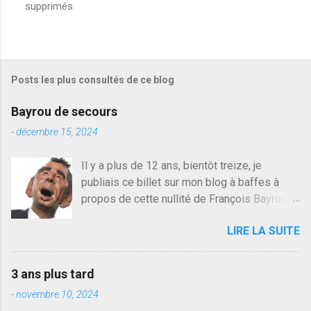
supprimés.
n
r
e
g
i
s
Posts les plus consultés de ce blog
t
r
e
Bayrou de secours
r
u
-
décembre 15, 2024
n
c
Il y a plus de 12 ans, bientôt treize, je
o
publiais ce billet sur mon blog à baffes à
m
m
propos de cette nullité de François Bayrou. Il
e
n'y a pas pire dans la vie d'être trompé par
n
LIRE LA SUITE
quelqu'un, je ne parle pas des couples mais
t
a
des amis ou des valeurs dans lesquels on
i
croit. François Bayrou est en passe de
r
3 ans plus tard
devenir le traite d'une partie de son électorat
e
-
novembre 10, 2024
et c'est par la presse qu'on l'apprend. On