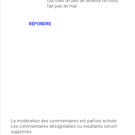
Oui mais un peu de détente ne nous
fait pas de mal.
RÉPONDRE
La modération des commentaires est parfois activée.
Les commentaires désagréables ou insultants seront
E
supprimés.
n