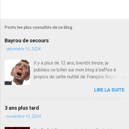
r
e
g
i
s
Posts les plus consultés de ce blog
t
r
e
Bayrou de secours
r
u
-
décembre 15, 2024
n
c
Il y a plus de 12 ans, bientôt treize, je
o
publiais ce billet sur mon blog à baffes à
m
m
propos de cette nullité de François Bayrou. Il
e
n'y a pas pire dans la vie d'être trompé par
n
LIRE LA SUITE
quelqu'un, je ne parle pas des couples mais
t
a
des amis ou des valeurs dans lesquels on
i
croit. François Bayrou est en passe de
r
3 ans plus tard
devenir le traite d'une partie de son électorat
e
-
novembre 10, 2024
et c'est par la presse qu'on l'apprend. On
savait déjà le candidat de la droite molle