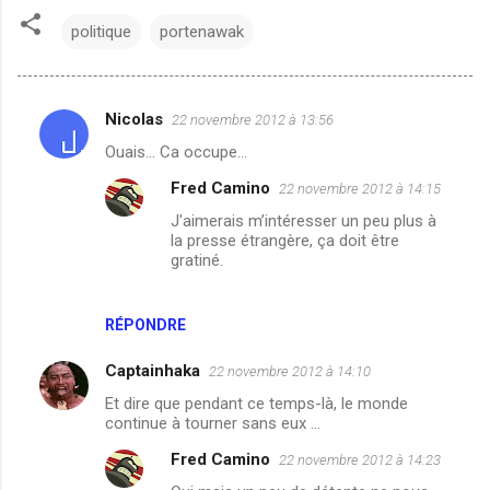
politique
portenawak
Nicolas
22 novembre 2012 à 13:56
C
Ouais... Ca occupe...
o
Fred Camino
22 novembre 2012 à 14:15
m
J'aimerais m’intéresser un peu plus à
m
la presse étrangère, ça doit être
e
gratiné.
n
t
RÉPONDRE
a
Captainhaka
22 novembre 2012 à 14:10
i
Et dire que pendant ce temps-là, le monde
r
continue à tourner sans eux ...
e
Fred Camino
22 novembre 2012 à 14:23
s