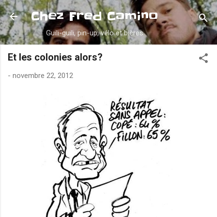
Accéder au contenu principal
Chez Fred Camino
Guili-guili, pin-up, vélo et bières
Et les colonies alors?
-
novembre 22, 2012