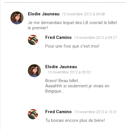
Elodie Jauneau
15 novembre 2012 à 09:08
C
Je me demandais lequel des LB oserait le billet
o
le premier!
m
Fred Camino
15 novembre 2012 à 09:27
m
Pour une fois que c'est moi!
e
n
t
Elodie Jauneau
15 novembre 2012 à 09:33
a
Bravo! Beau billet...
i
Aaaahhh si seulement je vivais en
r
Belgique...
e
s
Fred Camino
15 novembre 2012 à 13:31
Tu boirais encore plus de bière!