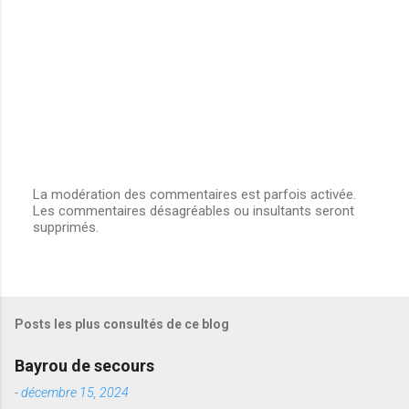
La modération des commentaires est parfois activée.
Les commentaires désagréables ou insultants seront
E
supprimés.
n
r
e
g
i
s
Posts les plus consultés de ce blog
t
r
e
Bayrou de secours
r
u
-
décembre 15, 2024