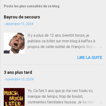
Posts les plus consultés de ce blog
Bayrou de secours
-
décembre 15, 2024
Il y a plus de 12 ans, bientôt treize, je
publiais ce billet sur mon blog à baffes à
propos de cette nullité de François Bayrou. Il
n'y a pas pire dans la vie d'être trompé par
LIRE LA SUITE
quelqu'un, je ne parle pas des couples mais
des amis ou des valeurs dans lesquels on
croit. François Bayrou est en passe de
3 ans plus tard
devenir le traite d'une partie de son électorat
-
novembre 10, 2024
et c'est par la presse qu'on l'apprend. On
savait déjà le candidat de la droite molle
Yo, Ca fait 3 ans que je n'ai rien foutu ici,
plus proche de Sarkozy que de Hollande,
manque de temps, trop de boulot,
sinon il serait candidat du centre de la
contraintes familiales toussa. Je lis mes
gauche molle mais quand on écoutait ses