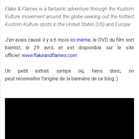
Flake & Flames is a fantastic adventure through the Kustom
Kulture movement around the globe seeking out the hottest
Kustom Kulture spots in the United States (US) and Europe.
J'en avais causé il y a 6 mois
ici-même
, le DVD du film sort
bientôt, le 29 avril, et est disponible sur le site
officiel:
www.flakeandflames.com
Un petit extrait sympa où, tiens donc, on
peut reconnaître l'origine de la bannière de ce blog :)