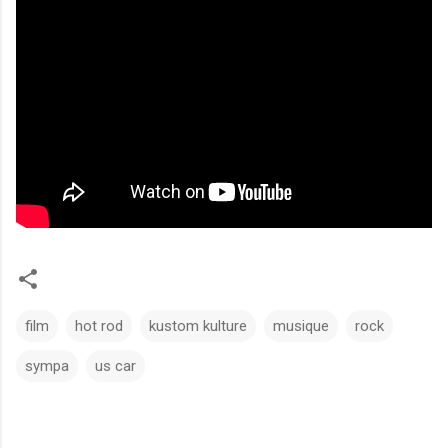
film
hot rod
kustom kulture
musique
rock
sympa
us car
C
o