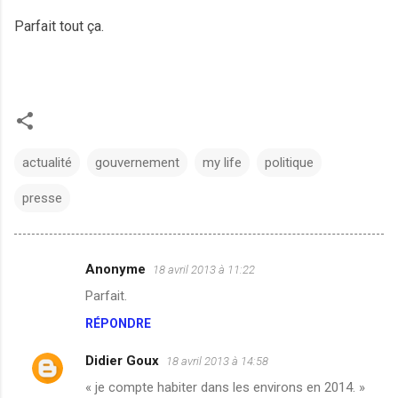
Parfait tout ça.
actualité
gouvernement
my life
politique
presse
Anonyme
18 avril 2013 à 11:22
C
Parfait.
o
RÉPONDRE
m
m
Didier Goux
18 avril 2013 à 14:58
e
« je compte habiter dans les environs en 2014. »