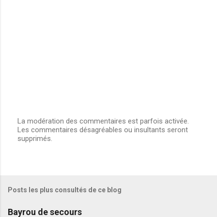
La modération des commentaires est parfois activée.
Les commentaires désagréables ou insultants seront
E
supprimés.
n
r
e
g
i
s
Posts les plus consultés de ce blog
t
r
e
Bayrou de secours