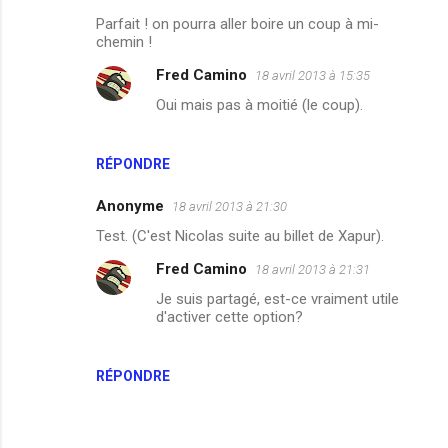
n
Parfait ! on pourra aller boire un coup à mi-
t
chemin !
a
Fred Camino
18 avril 2013 à 15:35
i
Oui mais pas à moitié (le coup).
r
e
RÉPONDRE
s
Anonyme
18 avril 2013 à 21:30
Test. (C'est Nicolas suite au billet de Xapur).
Fred Camino
18 avril 2013 à 21:31
Je suis partagé, est-ce vraiment utile
d'activer cette option?
RÉPONDRE