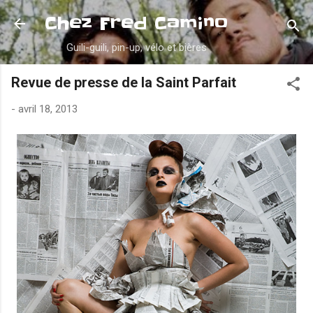
Accéder au contenu principal
Chez Fred Camino
Guili-guili, pin-up, vélo et bières
Revue de presse de la Saint Parfait
-
avril 18, 2013