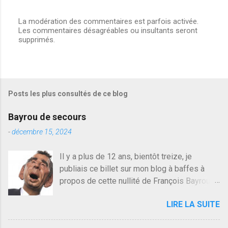
La modération des commentaires est parfois activée.
Les commentaires désagréables ou insultants seront
E
supprimés.
n
r
e
g
i
s
Posts les plus consultés de ce blog
t
r
e
Bayrou de secours
r
u
-
décembre 15, 2024
n
c
Il y a plus de 12 ans, bientôt treize, je
o
publiais ce billet sur mon blog à baffes à
m
m
propos de cette nullité de François Bayrou. Il
e
n'y a pas pire dans la vie d'être trompé par
n
LIRE LA SUITE
quelqu'un, je ne parle pas des couples mais
t
a
des amis ou des valeurs dans lesquels on
i