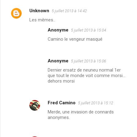
Unknown
5 juillet 2013 à 14:42
C
Les mêmes..
o
Anonyme
5 juillet 2013 à 15:04
m
Camino le vengeur masqué
m
e
n
Anonyme
5 juillet 2013 à 15:06
t
Dernier ersatz de neuneu normal 1er
a
que tout le monde voit comme morsi...
dehors morsi
i
r
e
Fred Camino
5 juillet 2013 à 15:12
s
Merde, une invasion de connards
anonymes.