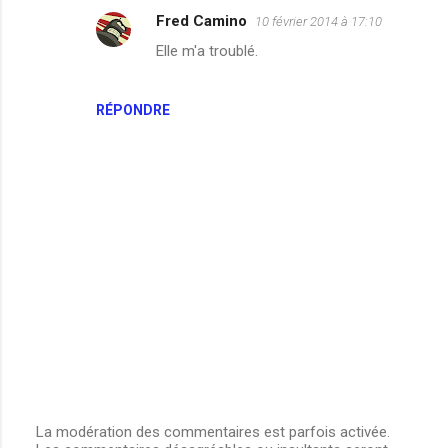
r
Fred Camino
10 février 2014 à 17:10
e
Elle m'a troublé.
s
RÉPONDRE
La modération des commentaires est parfois activée.