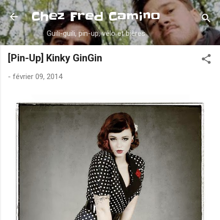
Accéder au contenu principal
Chez Fred Camino
Guili-guili, pin-up, vélo et bières
[Pin-Up] Kinky GinGin
-
février 09, 2014