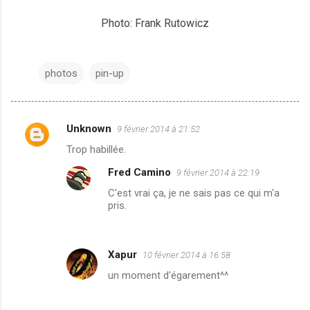
Photo: Frank Rutowicz
photos
pin-up
Unknown
9 février 2014 à 21:52
C
Trop habillée.
o
Fred Camino
9 février 2014 à 22:19
m
C'est vrai ça, je ne sais pas ce qui m'a
m
pris.
e
n
t
Xapur
10 février 2014 à 16:58
a
un moment d'égarement^^
i