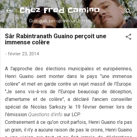
Accéder au contenu principal
Chez Fred Camino
Guili-guili, pin-up, vélo et bières
Sâr Rabintranath Guaino perçoit une
immense colère
-
février 23, 2014
A l'approche des élections municipales et européennes,
Henri Guaino sent monter dans le pays "une immense
colère" et met en garde contre un rejet massif de l'Europe.
"Je sens vis-à-vis de l'Europe beaucoup de déception,
d'amertume et de colère", a déclaré l'ancien conseiller
spécial de Nicolas Sarkozy le 19 février dernier lors de
l'émission
Questions d'info
sur LCP.
Contrairement à ce qu'on croit parfois, Henri Guaino n'a pas
un grain, il n'y a aucune raison de pas le croire, Henri Guaino