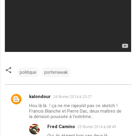
politique
portenawak
kalondour
24 février 2014 à 23:27
C
Hou là là...! ça ne me rajeunit pas ce sketch !
o
Francis Blanche et Pierre Dac, deux maîtres de
m
la dérision poussée à l'extrême...
m
Fred Camino
25 février 2014 à 08:49
e
Oui, ils étaient bon ces deux là.