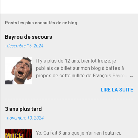
e
g
i
s
Posts les plus consultés de ce blog
t
r
e
Bayrou de secours
r
u
-
décembre 15, 2024
n
c
Il y a plus de 12 ans, bientôt treize, je
o
publiais ce billet sur mon blog à baffes à
m
m
propos de cette nullité de François Bayrou. Il
e
n'y a pas pire dans la vie d'être trompé par
n
LIRE LA SUITE
quelqu'un, je ne parle pas des couples mais
t
a
des amis ou des valeurs dans lesquels on
i
croit. François Bayrou est en passe de
r
3 ans plus tard
devenir le traite d'une partie de son électorat
e
-
novembre 10, 2024
et c'est par la presse qu'on l'apprend. On
savait déjà le candidat de la droite molle
Yo, Ca fait 3 ans que je n'ai rien foutu ici,
plus proche de Sarkozy que de Hollande,