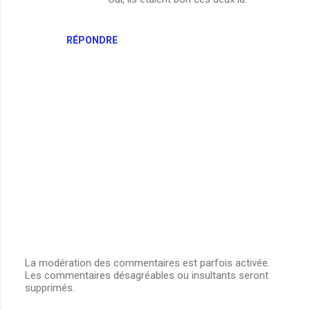
n
t
RÉPONDRE
a
i
r
e
s
La modération des commentaires est parfois activée.
Les commentaires désagréables ou insultants seront
E
supprimés.
n
r