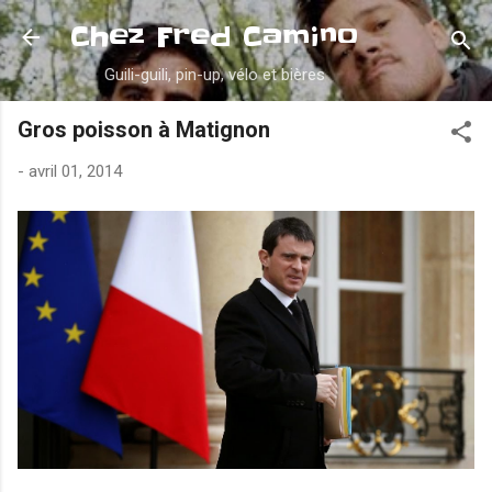
Accéder au contenu principal
Chez Fred Camino
Guili-guili, pin-up, vélo et bières
Gros poisson à Matignon
-
avril 01, 2014