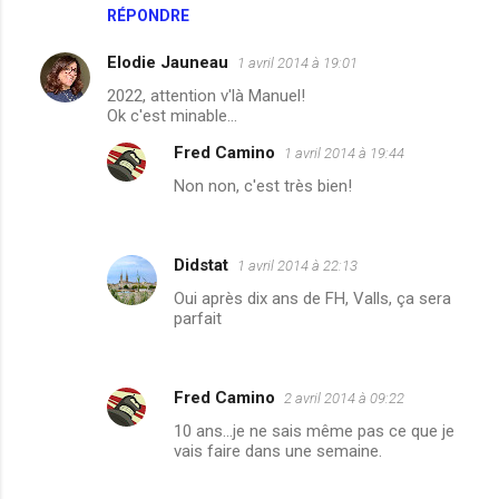
n
RÉPONDRE
t
Elodie Jauneau
1 avril 2014 à 19:01
a
2022, attention v'là Manuel!
i
Ok c'est minable...
r
Fred Camino
1 avril 2014 à 19:44
e
Non non, c'est très bien!
s
Didstat
1 avril 2014 à 22:13
Oui après dix ans de FH, Valls, ça sera
parfait
Fred Camino
2 avril 2014 à 09:22
10 ans...je ne sais même pas ce que je
vais faire dans une semaine.