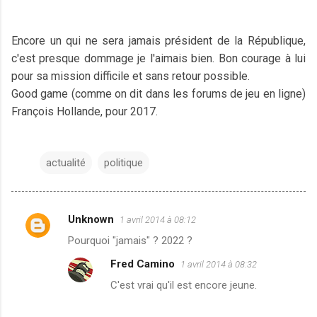
Encore un qui ne sera jamais président de la République,
c'est presque dommage je l'aimais bien. Bon courage à lui
pour sa mission difficile et sans retour possible.
Good game (comme on dit dans les forums de jeu en ligne)
François Hollande, pour 2017.
actualité
politique
Unknown
1 avril 2014 à 08:12
C
Pourquoi "jamais" ? 2022 ?
o
Fred Camino
1 avril 2014 à 08:32
m
C'est vrai qu'il est encore jeune.
m
e