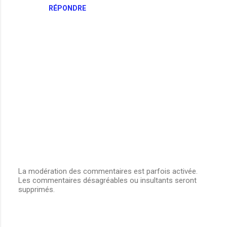
RÉPONDRE
La modération des commentaires est parfois activée.
Les commentaires désagréables ou insultants seront
E
supprimés.
n
r
e
g
i