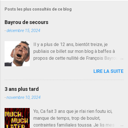
s
Posts les plus consultés de ce blog
t
r
e
Bayrou de secours
r
u
-
décembre 15, 2024
n
c
Il y a plus de 12 ans, bientôt treize, je
o
publiais ce billet sur mon blog à baffes à
m
m
propos de cette nullité de François Bayrou. Il
e
n'y a pas pire dans la vie d'être trompé par
n
LIRE LA SUITE
quelqu'un, je ne parle pas des couples mais
t
a
des amis ou des valeurs dans lesquels on
i
croit. François Bayrou est en passe de
r
3 ans plus tard
devenir le traite d'une partie de son électorat
e
-
novembre 10, 2024
et c'est par la presse qu'on l'apprend. On
savait déjà le candidat de la droite molle
Yo, Ca fait 3 ans que je n'ai rien foutu ici,
plus proche de Sarkozy que de Hollande,
manque de temps, trop de boulot,
sinon il serait candidat du centre de la
contraintes familiales toussa. Je lis mes
gauche molle mais quand on écoutait ses