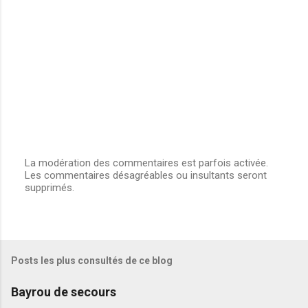
La modération des commentaires est parfois activée.
Les commentaires désagréables ou insultants seront
E
supprimés.
n
r
e
g
i
s
Posts les plus consultés de ce blog
t
r
e
Bayrou de secours
r