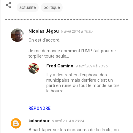
actualité
politique
Nicolas Jégou
9 avril 2014 à 10:07
C
On est d'accord.
o
m
Je me demande comment l'UMP fait pour se
torpiller toute seule...
m
Fred Camino
9 avril 2014 à 10:16
e
Il y a des restes d'euphorie des
n
municipales mais derrière c'est un
t
parti en ruine ou tout le monde se tire
la bourre.
a
i
RÉPONDRE
r
e
kalondour
9 avril 2014 à 23:24
s
A part taper sur les dinosaures de la droite, on