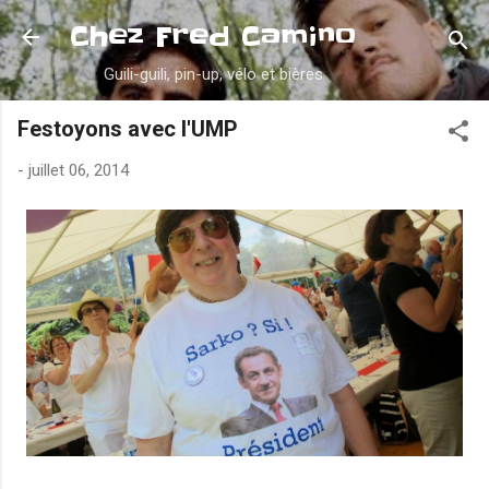
Accéder au contenu principal
Chez Fred Camino
Guili-guili, pin-up, vélo et bières
Festoyons avec l'UMP
-
juillet 06, 2014