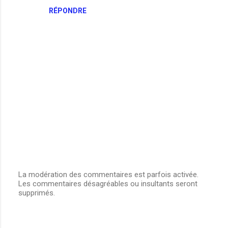
RÉPONDRE
La modération des commentaires est parfois activée.
Les commentaires désagréables ou insultants seront
E
supprimés.
n
r
e
g