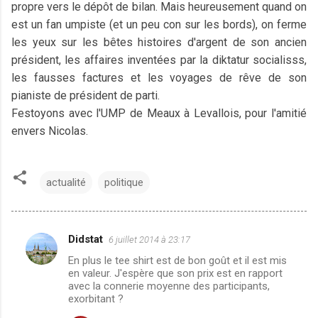
propre vers le dépôt de bilan. Mais heureusement quand on
est un fan umpiste (et un peu con sur les bords), on ferme
les yeux sur les bêtes histoires d'argent de son ancien
président, les affaires inventées par la diktatur socialisss,
les fausses factures et les voyages de rêve de son
pianiste de président de parti.
Festoyons avec l'UMP de Meaux à Levallois, pour l'amitié
envers Nicolas.
actualité
politique
Didstat
6 juillet 2014 à 23:17
C
En plus le tee shirt est de bon goût et il est mis
o
en valeur. J'espère que son prix est en rapport
m
avec la connerie moyenne des participants,
exorbitant ?
m