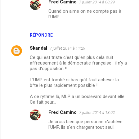
Fred Camino
7 juillet 2014 à 08:29
e
Quand on aime on ne compte pas à
n
l'UMP.
t
a
RÉPONDRE
i
r
Skandal
7 juillet 2014 à 11:29
e
Ce qui est triste c'est qu'en plus cela nuit
affreusement à la démocratie française : il n'y a
s
pas d'opposition !!
L'UMP est tombé si bas qu'il faut achever la
b^te le plus rapidement possible !
A ce rythme là, MLP a un boulevard devant elle.
Ca fait peur...
Fred Camino
7 juillet 2014 à 13:02
Je crois bien que personne n'achève
l'UMP, ils s'en chargent tout seul.