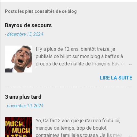
i
s
Posts les plus consultés de ce blog
t
r
e
Bayrou de secours
r
u
-
décembre 15, 2024
n
c
Il y a plus de 12 ans, bientôt treize, je
o
publiais ce billet sur mon blog à baffes à
m
m
propos de cette nullité de François Bayrou. Il
e
n'y a pas pire dans la vie d'être trompé par
n
LIRE LA SUITE
quelqu'un, je ne parle pas des couples mais
t
a
des amis ou des valeurs dans lesquels on
i
croit. François Bayrou est en passe de
r
3 ans plus tard
devenir le traite d'une partie de son électorat
e
-
novembre 10, 2024
et c'est par la presse qu'on l'apprend. On
savait déjà le candidat de la droite molle
Yo, Ca fait 3 ans que je n'ai rien foutu ici,
plus proche de Sarkozy que de Hollande,
manque de temps, trop de boulot,
sinon il serait candidat du centre de la
contraintes familiales toussa. Je lis mes