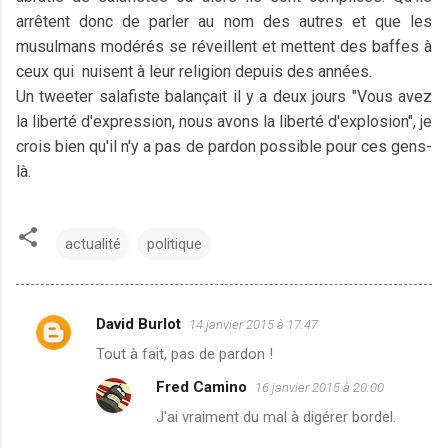
arrêtent donc de parler au nom des autres et que les
musulmans modérés se réveillent et mettent des baffes à
ceux qui nuisent à leur religion depuis des années.
Un tweeter salafiste balançait il y a deux jours "Vous avez
la liberté d'expression, nous avons la liberté d'explosion", je
crois bien qu'il n'y a pas de pardon possible pour ces gens-
là.
actualité
politique
David Burlot
14 janvier 2015 à 17:47
C
Tout à fait, pas de pardon !
o
Fred Camino
16 janvier 2015 à 20:00
m
J'ai vraiment du mal à digérer bordel.
m
e