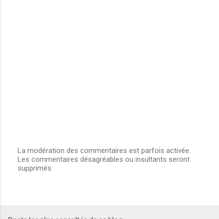
La modération des commentaires est parfois activée.
Les commentaires désagréables ou insultants seront
E
supprimés.
n
r
e
g
i
s