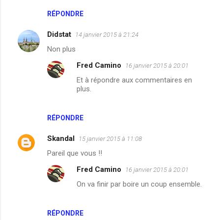
n
RÉPONDRE
t
Didstat
14 janvier 2015 à 21:24
a
Non plus
i
Fred Camino
16 janvier 2015 à 20:01
r
Et à répondre aux commentaires en
e
plus.
s
RÉPONDRE
Skandal
15 janvier 2015 à 11:08
Pareil que vous !!
Fred Camino
16 janvier 2015 à 20:01
On va finir par boire un coup ensemble.
RÉPONDRE