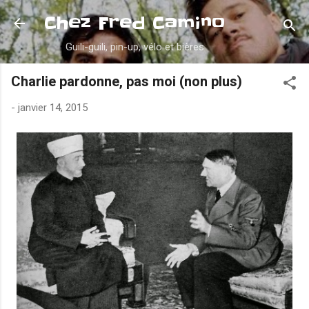
Accéder au contenu principal
Chez Fred Camino
Guili-guili, pin-up, vélo et bières
Charlie pardonne, pas moi (non plus)
-
janvier 14, 2015