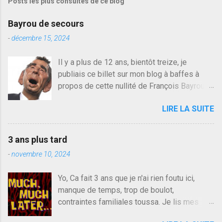
Posts les plus consultés de ce blog
t
r
e
Bayrou de secours
r
u
-
décembre 15, 2024
n
c
Il y a plus de 12 ans, bientôt treize, je
o
publiais ce billet sur mon blog à baffes à
m
m
propos de cette nullité de François Bayrou. Il
e
n'y a pas pire dans la vie d'être trompé par
n
LIRE LA SUITE
quelqu'un, je ne parle pas des couples mais
t
a
des amis ou des valeurs dans lesquels on
i
croit. François Bayrou est en passe de
r
3 ans plus tard
devenir le traite d'une partie de son électorat
e
-
novembre 10, 2024
et c'est par la presse qu'on l'apprend. On
savait déjà le candidat de la droite molle
Yo, Ca fait 3 ans que je n'ai rien foutu ici,
plus proche de Sarkozy que de Hollande,
manque de temps, trop de boulot,
sinon il serait candidat du centre de la
contraintes familiales toussa. Je lis mes
gauche molle mais quand on écoutait ses
collègues quand j'ai 2 mn dans mon salon de
discours critiques presque sincères contre