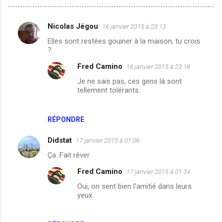
Nicolas Jégou
16 janvier 2015 à 23:13
C
Elles sont restées gouiner à la maison, tu crois
o
?
m
Fred Camino
16 janvier 2015 à 23:18
m
Je ne sais pas, ces gens là sont
e
tellement tolérants.
n
t
RÉPONDRE
a
Didstat
17 janvier 2015 à 01:06
i
Ça. Fait rêver
r
e
Fred Camino
17 janvier 2015 à 01:34
s
Oui, on sent bien l'amitié dans leurs
yeux.