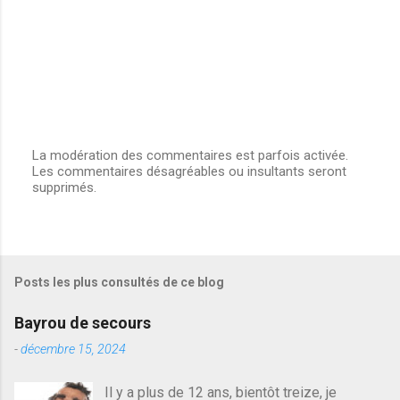
La modération des commentaires est parfois activée.
Les commentaires désagréables ou insultants seront
E
supprimés.
n
r
e
g
i
s
Posts les plus consultés de ce blog
t
r
e
Bayrou de secours
r
u
-
décembre 15, 2024
n
c
Il y a plus de 12 ans, bientôt treize, je
o