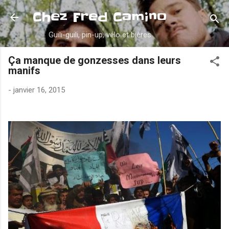
Accéder au contenu principal
Chez Fred Camino
Guili-guili, pin-up, vélo et bières
Ça manque de gonzesses dans leurs
manifs
-
janvier 16, 2015