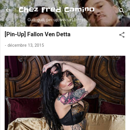
Accéder au contenu principal
Chez Fred Camino
Guili-guili, pin-up, vélo et bières
[Pin-Up] Fallon Ven Detta
-
décembre 13, 2015