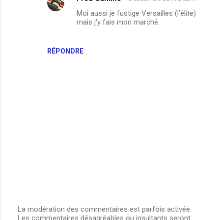
Moi aussi je fustige Versailles (l’élite)
mais j'y fais mon marché.
RÉPONDRE
La modération des commentaires est parfois activée.
Les commentaires désagréables ou insultants seront
E