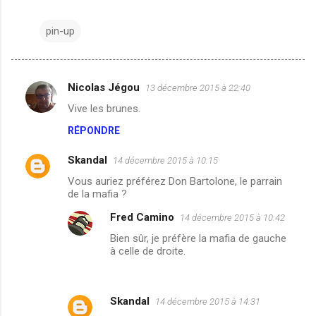
pin-up
Nicolas Jégou
13 décembre 2015 à 22:40
C
Vive les brunes.
o
RÉPONDRE
m
m
Skandal
14 décembre 2015 à 10:15
e
Vous auriez préférez Don Bartolone, le parrain
n
de la mafia ?
t
Fred Camino
14 décembre 2015 à 10:42
a
Bien sûr, je préfère la mafia de gauche
à celle de droite.
i
r
e
Skandal
14 décembre 2015 à 14:31
s