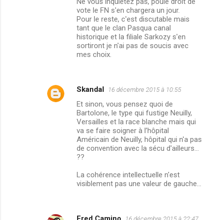
Ne vous inquiétez pas, poule droit de
vote le FN s'en chargera un jour.
Pour le reste, c'est discutable mais
tant que le clan Pasqua canal
historique et la filiale Sarkozy s'en
sortiront je n'ai pas de soucis avec
mes choix.
Skandal
16 décembre 2015 à 10:55
Et sinon, vous pensez quoi de
Bartolone, le type qui fustige Neuilly,
Versailles et la race blanche mais qui
va se faire soigner à l’hôpital
Américain de Neuilly, hôpital qui n'a pas
de convention avec la sécu d'ailleurs...
??
La cohérence intellectuelle n'est
visiblement pas une valeur de gauche...
Fred Camino
16 décembre 2015 à 22:47