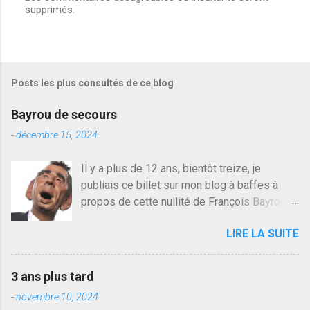
supprimés.
n
r
e
g
i
s
Posts les plus consultés de ce blog
t
r
e
Bayrou de secours
r
u
-
décembre 15, 2024
n
c
Il y a plus de 12 ans, bientôt treize, je
o
publiais ce billet sur mon blog à baffes à
m
m
propos de cette nullité de François Bayrou. Il
e
n'y a pas pire dans la vie d'être trompé par
n
LIRE LA SUITE
quelqu'un, je ne parle pas des couples mais
t
a
des amis ou des valeurs dans lesquels on
i
croit. François Bayrou est en passe de
r
3 ans plus tard
devenir le traite d'une partie de son électorat
e
-
novembre 10, 2024
et c'est par la presse qu'on l'apprend. On