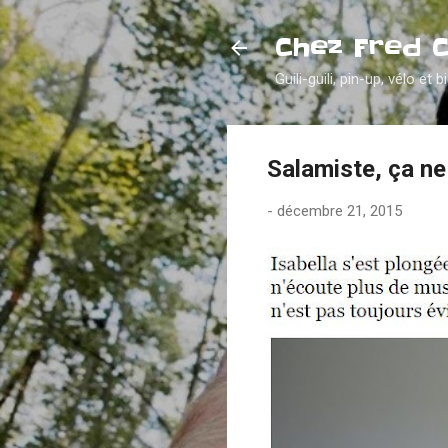
Chez Fred 
Guili-guili, pin-up, vélo et b
Salamiste, ça ne
-
décembre 21, 2015