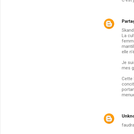
Parta
Skanda
La cul
femme
mantil
elle n
Je sui
mes g
Cette 
conci
portan
menues
Unkn
faudra