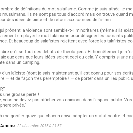
 nombre de définitions du mot salafisme. Comme je suis athée, je me
s musulmans. Ils ne sont pas tous d'accord mais on trouve quand 
r des idées de piété et de retour aux sources de l'islam.
qui prônent la violence sont semble-t-il minoritaires (même s'ils ex
alement employer le mot takfirisme pour désigner les courants polit
olence. Et beaucoup de salafistes rejettent avec force les takfiristes 
t dire qu'il se fout des débats de théologiens. Et honnêtement je m'en
paix aux gens que leurs idées soient ceci ou cela. Y compris si une na
te dans un camping.
d'un laïciste (dont je sais maintenant qu'il est connu pour ses écrits 
e — et de façon très péremptoire ! — de porter dans un lieu public un
RT.
s une grosse perte !
 vous ne devez pas afficher vos opinions dans l'espace public. Vos
phère privée."
me gonfler grave que chacun doive adopter un statut neutre et cache
 Camino
22 décembre 2015 à 21:57