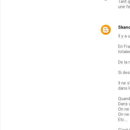
Tant q
une f
Skand
Il y a
En Fra
total
De la 
Si des
Il ne 
dans l
Quand 
Dans 
On ne 
On ne 
Etc....
C'est 