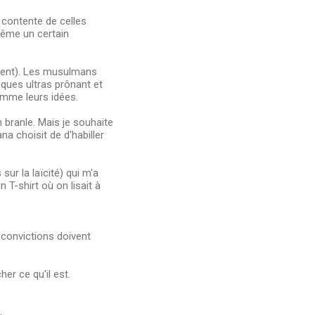
 contente de celles
même un certain
istent). Les musulmans
iques ultras prônant et
comme leurs idées.
 branle. Mais je souhaite
na choisit de d'habiller
sur la laïcité) qui m'a
 T-shirt où on lisait à
 convictions doivent
r ce qu'il est.