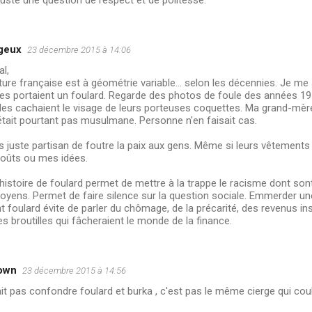
geux
23 décembre 2015 à 14:06
l,
ture française est à géométrie variable... selon les décennies. Je m
s portaient un foulard. Regarde des photos de foule des années 19
les cachaient le visage de leurs porteuses coquettes. Ma grand-mère 
'était pourtant pas musulmane. Personne n'en faisait cas.
s juste partisan de foutre la paix aux gens. Même si leurs vêtement
oûts ou mes idées.
histoire de foulard permet de mettre à la trappe le racisme dont son
toyens. Permet de faire silence sur la question sociale. Emmerder 
t foulard évite de parler du chômage, de la précarité, des revenus in
 broutilles qui fâcheraient le monde de la finance.
own
23 décembre 2015 à 14:56
it pas confondre foulard et burka , c'est pas le même cierge qui cou