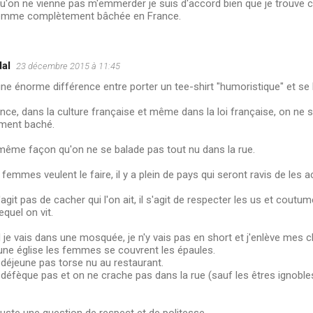
u'on ne vienne pas m'emmerder je suis d'accord bien que je trouve
emme complètement bâchée en France.
al
23 décembre 2015 à 11:45
 une énorme différence entre porter un tee-shirt "humoristique" et se 
nce, dans la culture française et même dans la loi française, on ne 
ement baché.
même façon qu'on ne se balade pas tout nu dans la rue.
 femmes veulent le faire, il y a plein de pays qui seront ravis de les acc
s'agit pas de cacher qui l'on ait, il s'agit de respecter les us et coutu
equel on vit.
je vais dans une mosquée, je n'y vais pas en short et j'enlève mes 
une église les femmes se couvrent les épaules.
déjeune pas torse nu au restaurant.
défèque pas et on ne crache pas dans la rue (sauf les êtres ignoble
juste une question de respect et de politesse.