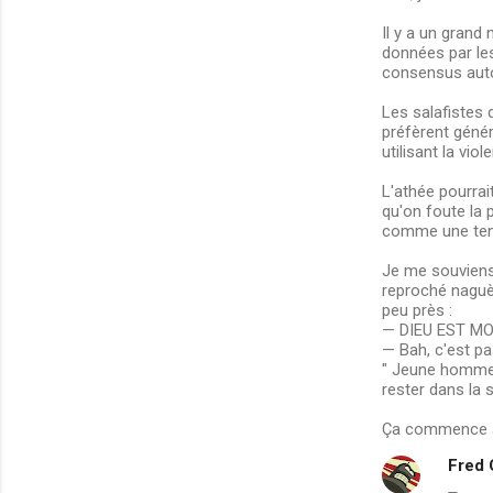
Il y a un grand
données par le
consensus autou
Les salafistes 
préfèrent génér
utilisant la vi
L'athée pourrai
qu'on foute la 
comme une ten
Je me souviens 
reproché naguèr
peu près :
— DIEU EST MO
— Bah, c'est pa
" Jeune homme,
rester dans la s
Ça commence à 
Fred