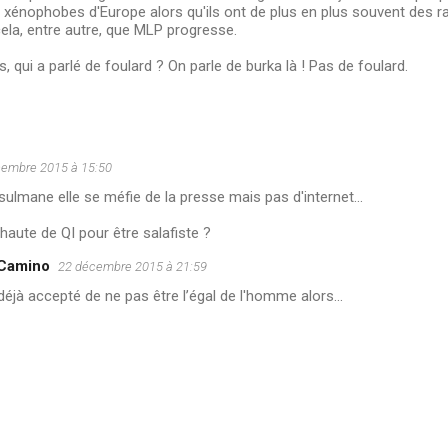
xénophobes d'Europe alors qu'ils ont de plus en plus souvent des rai
ela, entre autre, que MLP progresse.
s, qui a parlé de foulard ? On parle de burka là ! Pas de foulard.
cembre 2015 à 15:50
ulmane elle se méfie de la presse mais pas d'internet...
e haute de QI pour être salafiste ?
 Camino
22 décembre 2015 à 21:59
 déjà accepté de ne pas être l’égal de l'homme alors...