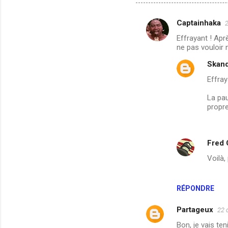
Captainhaka
C
Effrayant ! Apr
o
ne pas vouloir 
m
Skand
m
Effray
e
La pau
n
propre
t
a
i
Fred
r
Voilà,
e
s
RÉPONDRE
Partageux
22 
Bon, je vais te