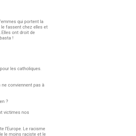
s femmes qui portent la
 le fassent chez elles et
.Elles ont droit de
basta !
 pour les catholiques.
ts ne conviennent pas à
ien ?
nt victimes nos
ute l'Europe. Le racisme
 le moins raciste et le