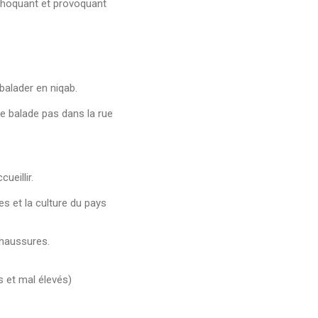
 choquant et provoquant
balader en niqab.
se balade pas dans la rue
ueillir.
mes et la culture du pays
chaussures.
s et mal élevés)