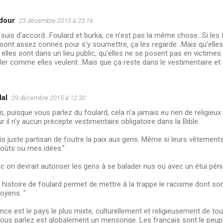
dour
23 décembre 2015 à 23:16
e suis d'accord...Foulard et burka, ce n'est pas la même chose...Si le
sont assez connes pour s'y soumettre, ça les regarde...Mais qu'elles
elles sont dans un lieu public, qu'elles ne se posent pas en victimes..
ller comme elles veulent...Mais que ça reste dans le vestimentaire et 
al
29 décembre 2015 à 12:30
s, puisque vous parlez du foulard, cela n'a jamais eu rien de religieux
eur il n'y aucun précepte vestimentaire obligatoire dans la Bible.
is juste partisan de foutre la paix aux gens. Même si leurs vêtemen
oûts ou mes idées."
c on devrait autoriser les gens à se balader nus ou avec un étui pén
 histoire de foulard permet de mettre à la trappe le racisme dont so
oyens. "
nce est le pays le plus mixte, culturellement et religieusement de to
ous parlez est globalement un mensonge. Les français sont le peuple