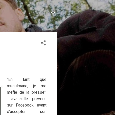
"En tant que
musulmane, je me
méfie de la presse",
avait-elle prévenu
sur Facebook avant
d'accepter son