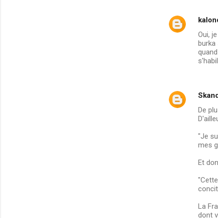
kalon
Oui, j
burka 
quand 
s'habi
Skand
De plu
D'aill
"Je su
mes g
Et don
"Cette
concit
La Fra
dont v