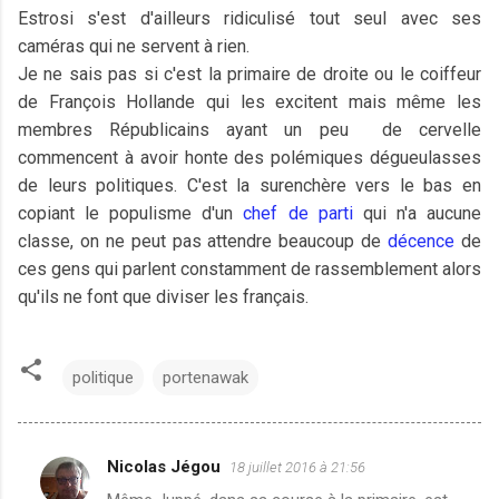
Estrosi s'est d'ailleurs ridiculisé tout seul avec ses
caméras qui ne servent à rien.
Je ne sais pas si c'est la primaire de droite ou le coiffeur
de François Hollande qui les excitent mais même les
membres Républicains ayant un peu de cervelle
commencent à avoir honte des polémiques dégueulasses
de leurs politiques. C'est la surenchère vers le bas en
copiant le populisme d'un
chef de parti
qui n'a aucune
classe, on ne peut pas attendre beaucoup de
décence
de
ces gens qui parlent constamment de rassemblement alors
qu'ils ne font que diviser les français.
politique
portenawak
Nicolas Jégou
18 juillet 2016 à 21:56
C