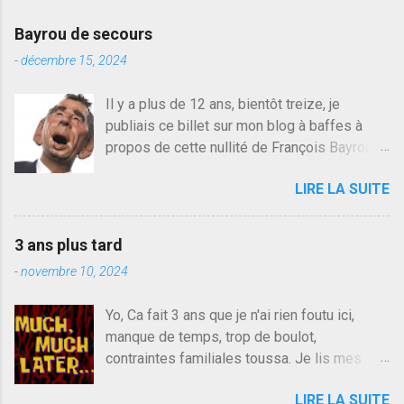
r
e
Bayrou de secours
r
u
-
décembre 15, 2024
n
c
Il y a plus de 12 ans, bientôt treize, je
o
publiais ce billet sur mon blog à baffes à
m
m
propos de cette nullité de François Bayrou. Il
e
n'y a pas pire dans la vie d'être trompé par
n
LIRE LA SUITE
quelqu'un, je ne parle pas des couples mais
t
a
des amis ou des valeurs dans lesquels on
i
croit. François Bayrou est en passe de
r
3 ans plus tard
devenir le traite d'une partie de son électorat
e
-
novembre 10, 2024
et c'est par la presse qu'on l'apprend. On
savait déjà le candidat de la droite molle
Yo, Ca fait 3 ans que je n'ai rien foutu ici,
plus proche de Sarkozy que de Hollande,
manque de temps, trop de boulot,
sinon il serait candidat du centre de la
contraintes familiales toussa. Je lis mes
gauche molle mais quand on écoutait ses
collègues quand j'ai 2 mn dans mon salon de
discours critiques presque sincères contre
LIRE LA SUITE
lecture mais je commente rarement, j'ai eu un