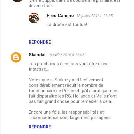
Même Juppé, dans sa course à la primaire, est
o
devenu taré.
m
Fred Camino
18 juillet 2016 à 23:35
m
La droite est foutue!
e
n
RÉPONDRE
t
a
Skandal
19 juillet 2016 à 11:05
i
Les prochaines élections vont être d'une
tristesse...
r
e
Notez que si Sarkozy a effectivement
considérablement réduit le nombre de
s
fonctionnaire de Police et qu'il a pratiquement
fait disparaître les RG, Hollande et Valls n'ont
pas fait grand chose pour remédier à cela...
Encore une fois, les responsabilités et
l'incompétence sont largement partagées.
RÉPONDRE