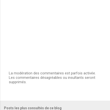
La modération des commentaires est parfois activée.
Les commentaires désagréables ou insultants seront
E
supprimés.
n
r
e
g
i
s
Posts les plus consultés de ce blog
t