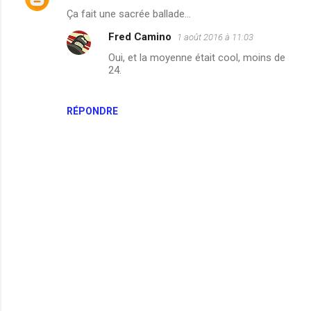
C
Ça fait une sacrée ballade...
o
Fred Camino
1 août 2016 à 11:03
m
Oui, et la moyenne était cool, moins de
m
24.
e
n
RÉPONDRE
t
a
i
r
e
s