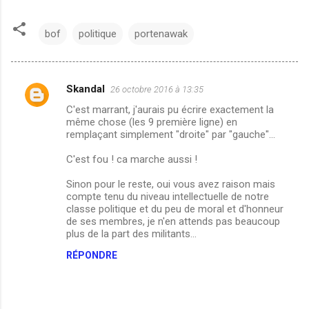
bof
politique
portenawak
Skandal
26 octobre 2016 à 13:35
C
C'est marrant, j'aurais pu écrire exactement la
o
même chose (les 9 première ligne) en
m
remplaçant simplement "droite" par "gauche"...
m
C'est fou ! ca marche aussi !
e
Sinon pour le reste, oui vous avez raison mais
n
compte tenu du niveau intellectuelle de notre
classe politique et du peu de moral et d'honneur
t
de ses membres, je n'en attends pas beaucoup
a
plus de la part des militants...
i
RÉPONDRE
r
e
s