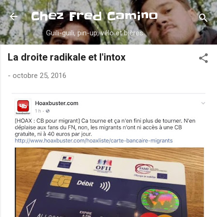
Accéder au contenu principal
Chez Fred Camino
Guili-guili, pin-up, vélo et bières
La droite radikale et l'intox
-
octobre 25, 2016