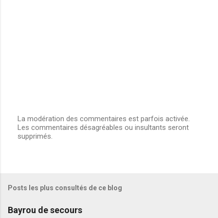
La modération des commentaires est parfois activée.
Les commentaires désagréables ou insultants seront
E
supprimés.
n
r
e
g
i
s
Posts les plus consultés de ce blog
t
r
e
Bayrou de secours
r