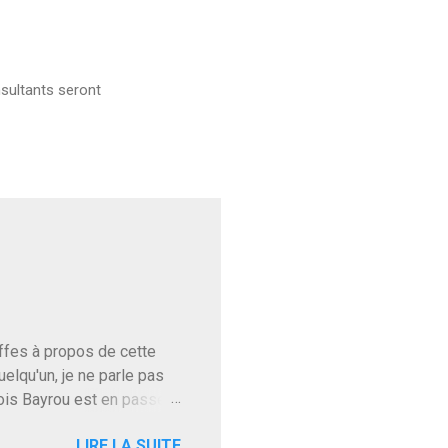
sultants seront
baffes à propos de cette
uelqu'un, je ne parle pas
ois Bayrou est en passe
'on l'apprend. On savait
LIRE LA SUITE
, sinon il serait candidat