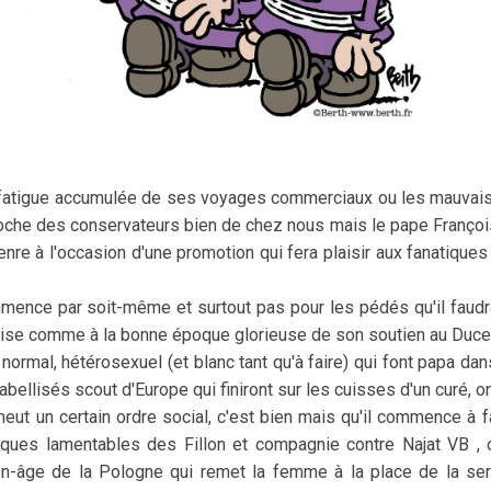
la fatigue accumulée de ses voyages commerciaux ou les mauvai
 proche des conservateurs bien de chez nous mais le pape Françoi
nre à l'occasion d'une promotion qui fera plaisir aux fanatiques
mence par soit-même et surtout pas pour les pédés qu'il faudrait
nise comme à la bonne époque glorieuse de son soutien au Duce
 normal, hétérosexuel (et blanc tant qu'à faire) qui font papa 
abellisés scout d'Europe qui finiront sur les cuisses d'un curé, on
omeut un certain ordre social, c'est bien mais qu'il commence à f
piques lamentables des Fillon et compagnie contre Najat VB ,
n-âge de la Pologne qui remet la femme à la place de la serpil