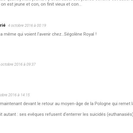
on est jeune et con, on finit vieux et con...
rié
4 octobre 2016 à 00:19
n a même qui voient l'avenir chez...Ségolène Royal !
 octobre 2016 à 09:37
tobre 2016 à 14:15
 maintenant devant le retour au moyen-âge de la Pologne qui remet l
it autant : ses evêques refusent d'enterrer les suicidés (euthanasiés