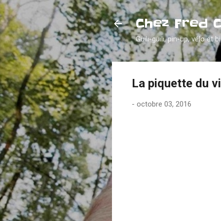
Chez Fred 
Guili-guili, pin-up, vélo et b
La piquette du v
-
octobre 03, 2016