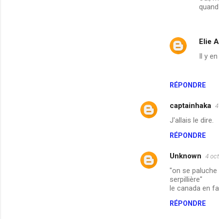
i
quand 
r
e
s
Elie A
Il y e
RÉPONDRE
captainhaka
4
J'allais le dire.
RÉPONDRE
Unknown
4 oc
"on se paluche
serpillière"
le canada en fa
RÉPONDRE