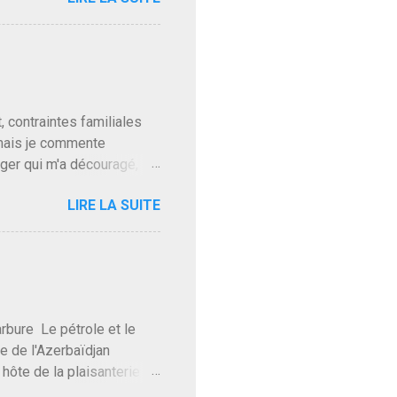
ques presque sincères
. Personnellement je fais
t pour accéder à la cantine
ns en Normandie. Bayrou
t, contraintes familiales
 mais je commente
gger qui m'a découragé,
Trump le débile revient au
LIRE LA SUITE
oit des troupes de Kim Mes
 l'intifada mondiale après
on de Netanyahu qui n'en
as franchement lui en
'exploser la gueule de
e Le pétrole et le
re de l'Azerbaïdjan
hôte de la plaisanterie
rnir aux marchés", si, mais