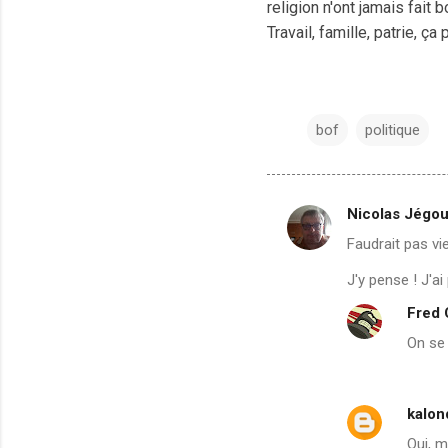
religion n'ont jamais fait
Travail, famille, patrie, ç
bof
politique
Nicolas Jégo
C
Faudrait pas vieil
o
m
J'y pense ! J'ai 
m
Fred
e
On se 
n
t
kalon
a
Oui, m