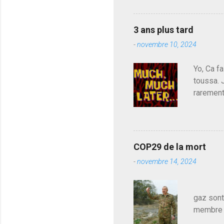
t
a
du centr
i
contre l
r
3 ans plus tard
parti de
e
-
novembre 10, 2024
de l'Ass
est décou
Yo, Ca fa
toussa. 
rarement
j'avoue.
pouvoir,
Couilles
leur atte
COP29 de la mort
demandai
-
novembre 14, 2024
vouloir,
celui qu
Les pa
gaz sont
membre d
sur le c