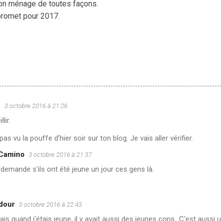
 bon ménage de toutes façons.
a promet pour 2017.
u
3 octobre 2016 à 21:26
lir.
pas vu la pouffe d'hier soir sur ton blog. Je vais aller vérifier.
 Camino
3 octobre 2016 à 21:37
demande s'ils ont été jeune un jour ces gens là.
dour
3 octobre 2016 à 22:43
ais quand j'étais jeune, il y avait aussi des jeunes cons...C'est aussi 