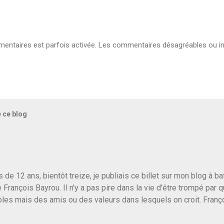
ntaires est parfois activée. Les commentaires désagréables ou in
e ce blog
us de 12 ans, bientôt treize, je publiais ce billet sur mon blog à 
e François Bayrou. Il n'y a pas pire dans la vie d'être trompé par q
les mais des amis ou des valeurs dans lesquels on croit. Franç
r le traite d'une partie de son électorat et c'est par la presse qu
candidat de la droite molle plus proche de Sarkozy que de Hollande