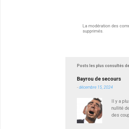
La modération des comme
supprimés.
E
n
r
e
g
i
s
Posts les plus consultés d
t
r
e
Bayrou de secours
r
-
décembre 15, 2024
u
n
c
Il y a pl
o
nullité d
m
m
des coup
e
de deveni
n
déjà le 