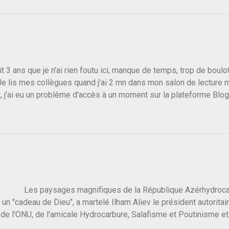
e de la gauche molle mais quand on écoutait ses discours criti
e président, on pouvait y croire. Une troisième voie, pourquoi pas
s gens qui pensent que les centristes ne servent à rien mis à par
emblée ou du Sénat. Ou assister au débarquement des américai
vert au grand jour, on sait maintenant que l'UMP lui fout la paix...
it 3 ans que je n'ai rien foutu ici, manque de temps, trop de boulo
Je lis mes collègues quand j'ai 2 mn dans mon salon de lecture
, j'ai eu un problème d'accès à un moment sur la plateforme Blo
 3 ans plus tard il s'en est passé des choses, aujourd'hui Donald 
 Vlad Poutine qui a déclaré la guerre à l'Europe via l'Ukraine reç
 Un, Les islamistes de la religion de paix et d'amour déclenchent
ntat du 7 octobre. Il est vrai que les suites rendues par l'autre c
t pas plus sont un tantinet excessif . Quelque part je ne peux p
 quand un attentat touche ton pays avec 1700 morts, tu as envie d
i a fait ça. Donc, nous avons dans ce monde, Les gens ...
ysages magnifiques de la République Azérhydrocarbur
 un "cadeau de Dieu", a martelé Ilham Aliev le président autoritai
e l'ONU, de l'amicale Hydrocarbure, Salafisme et Poutinisme et 
limat. "On ne doit pas reprocher aux pays d'en avoir et de les fou