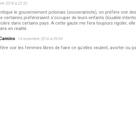
re 2016 à 22:32
 critique le gouvernement polonais (souverainiste), on préfère voir d
e certaines préféreraient s'occuper de leurs enfants (louable intentio
ncière dans certains pays. A cette gaute me fera toujours rigoler; elle
ère en réalité.
 Camino
14 novembre 2016 à 09:05
fère voir les femmes libres de faire ce qu'elles veulent, avorter ou pas