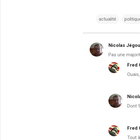
actualité
politiqu
Nicolas Jégo
C
Pas une majorit
o
Fred
m
Ouais,
m
e
n
Nicol
t
Dont 9
a
i
r
Fred
e
Tout à