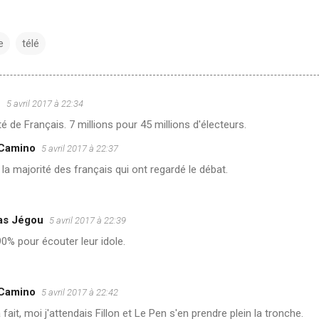
e
télé
u
5 avril 2017 à 22:34
é de Français. 7 millions pour 45 millions d'électeurs.
 Camino
5 avril 2017 à 22:37
 la majorité des français qui ont regardé le débat.
as Jégou
5 avril 2017 à 22:39
0% pour écouter leur idole.
 Camino
5 avril 2017 à 22:42
 fait, moi j'attendais Fillon et Le Pen s'en prendre plein la tronche.