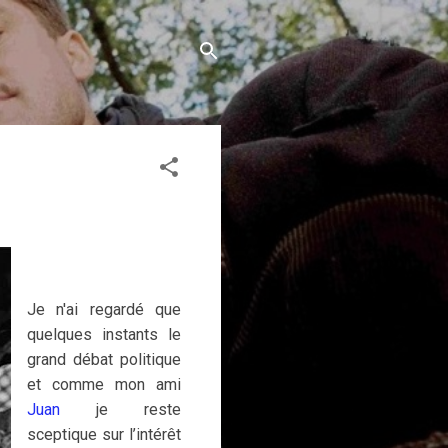
Je n'ai regardé que
quelques instants le
grand débat politique
et comme mon ami
Juan
je reste
sceptique sur l’intérêt