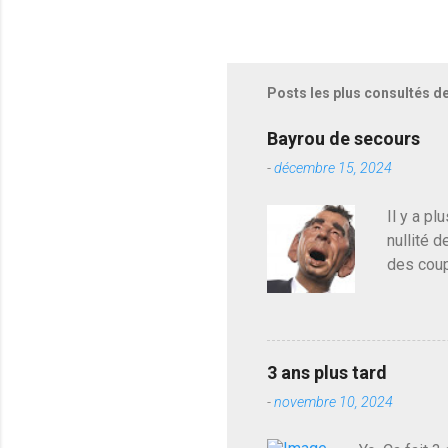
r
e
g
i
s
Posts les plus consultés d
t
r
e
Bayrou de secours
r
-
décembre 15, 2024
u
n
c
Il y a pl
o
nullité d
m
m
des coup
e
de deveni
n
déjà le 
t
a
du centr
i
contre l
r
3 ans plus tard
parti de
e
-
novembre 10, 2024
de l'Ass
est décou