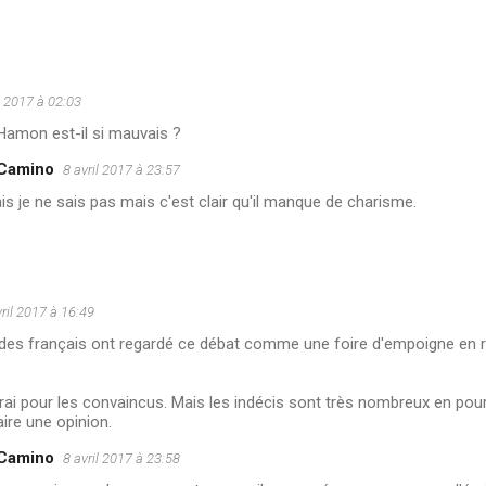
l 2017 à 02:03
Hamon est-il si mauvais ?
 Camino
8 avril 2017 à 23:57
s je ne sais pas mais c'est clair qu'il manque de charisme.
vril 2017 à 16:49
ité des français ont regardé ce débat comme une foire d'empoigne en
vrai pour les convaincus. Mais les indécis sont très nombreux en pou
aire une opinion.
 Camino
8 avril 2017 à 23:58