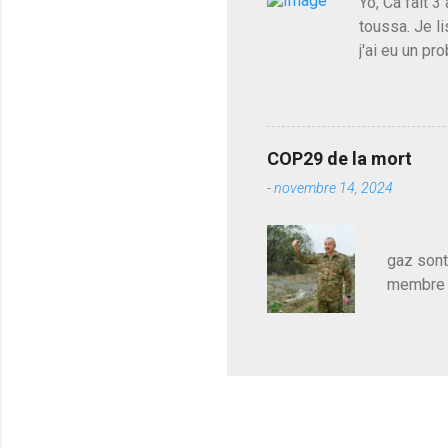
Yo, Ca fait 3
toussa. Je l
j'ai eu un p
plus tard il
Poutine qui 
islamistes de
octobre. Il 
COP29 de la mort
sont un tanti
-
novembre 14, 2024
touche ton p
avons dans c
Les pa
gaz sont
membre d
sur le c
le mieux
en train
pour le 
cadeau de
l'avance