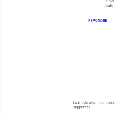
Je n'e
doute.
RÉPONDRE
La modération des comme
supprimés.
E
n