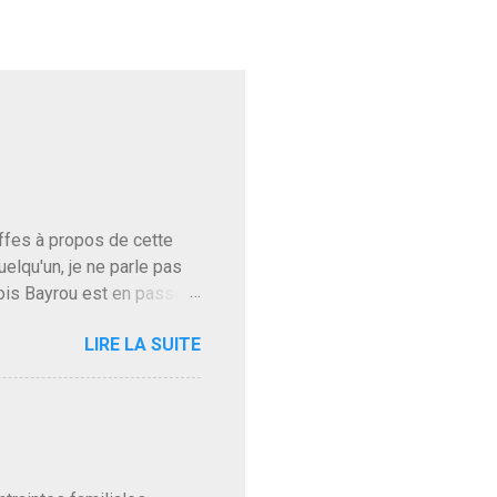
baffes à propos de cette
uelqu'un, je ne parle pas
ois Bayrou est en passe
'on l'apprend. On savait
LIRE LA SUITE
, sinon il serait candidat
ques presque sincères
. Personnellement je fais
t pour accéder à la cantine
ns en Normandie. Bayrou