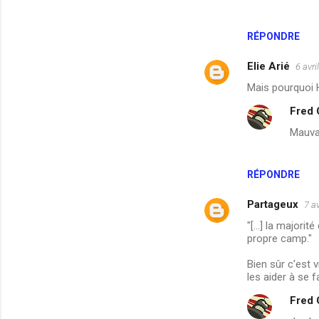
s
RÉPONDRE
Elie Arié
6 avri
Mais pourquoi 
Fred
Mauvai
RÉPONDRE
Partageux
7 a
"[...] la major
propre camp."
Bien sûr c'est 
les aider à se f
Fred