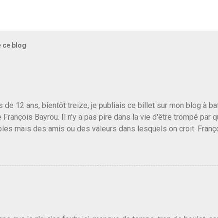
e ce blog
us de 12 ans, bientôt treize, je publiais ce billet sur mon blog à 
e François Bayrou. Il n'y a pas pire dans la vie d'être trompé par q
les mais des amis ou des valeurs dans lesquels on croit. Franç
r le traite d'une partie de son électorat et c'est par la presse qu
candidat de la droite molle plus proche de Sarkozy que de Hollande
e de la gauche molle mais quand on écoutait ses discours criti
e président, on pouvait y croire. Une troisième voie, pourquoi pas
s gens qui pensent que les centristes ne servent à rien mis à par
emblée ou du Sénat. Ou assister au débarquement des américai
vert au grand jour, on sait maintenant que l'UMP lui fout la paix...