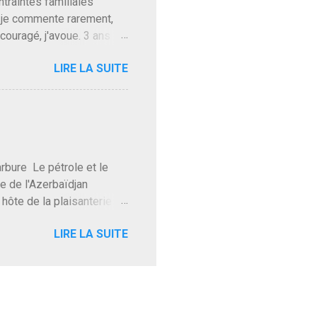
ntraintes familiales
s je commente rarement,
couragé, j'avoue. 3 ans
ient au pouvoir, Vlad
LIRE LA SUITE
e Kim Mes Couilles Un, Les
rès leur attentat du 7
'en demandait pas plus
oir, quand un attentat
 a fait ça. Donc, nous
e Le pétrole et le
re de l'Azerbaïdjan
hôte de la plaisanterie
rnir aux marchés", si, mais
LIRE LA SUITE
eur d'une autre époque est
ec ses mots réconfortants
res d'hôtels. Avec "Un
lait même pas y participer à
 soirée où mon hôte