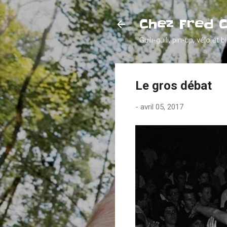
Chez Fred 
Guili-guili, pin-up, vélo et b
Le gros débat
-
avril 05, 2017