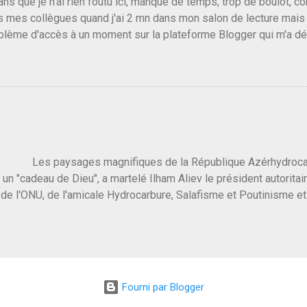
 ans que je n'ai rien foutu ici, manque de temps, trop de boulot, co
is mes collègues quand j'ai 2 mn dans mon salon de lecture mai
roblème d'accès à un moment sur la plateforme Blogger qui m'a dé
 s'en est passé des choses, aujourd'hui Donald Trump le débile rev
a déclaré la guerre à l'Europe via l'Ukraine reçoit des troupes d
 la religion de paix et d'amour déclenchent l'intifada mondiale ap
est vrai que les suites rendues par l'autre con de Netanyahu qui n
net excessif . Quelque part je ne peux pas franchement lui en voul
ays avec 1700 morts, tu as envie d'exploser la gueule de celui qui
e monde, Les gens ...
ysages magnifiques de la République Azérhydrocarbur
 un "cadeau de Dieu", a martelé Ilham Aliev le président autoritai
e l'ONU, de l'amicale Hydrocarbure, Salafisme et Poutinisme et 
limat. "On ne doit pas reprocher aux pays d'en avoir et de les fou
 c'est d'en crever directement. On pourrait en rire mais ce dictat
 de convaincre une grosse partie des dirigeants de la planète av
marché pétrolier et quelques putes caucasiennes dans les chamb
 Dieu" prévisible à l'accueil , on aurait pu se douter qu'il ne fal
Fourni par Blogger
, on sent bien que l'ambiance sera malsaine. Je suis invité à une