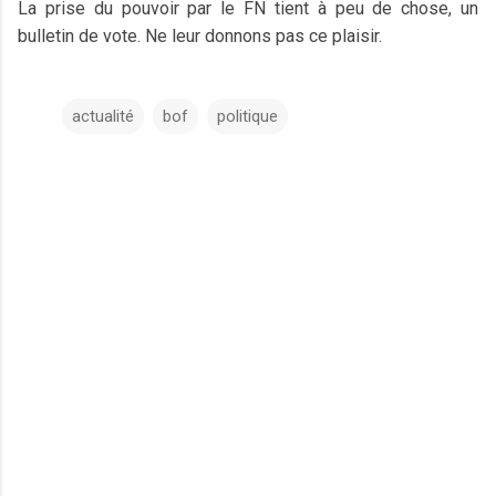
La prise du pouvoir par le FN tient à peu de chose, un
bulletin de vote. Ne leur donnons pas ce plaisir.
actualité
bof
politique
C
o
m
m
e
n
t
a
i
r
e