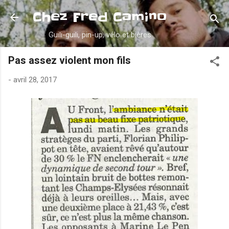
Accéder au contenu principal
Chez Fred Camino
Guili-guili, pin-up, vélo et bières
Pas assez violent mon fils
-
avril 28, 2017