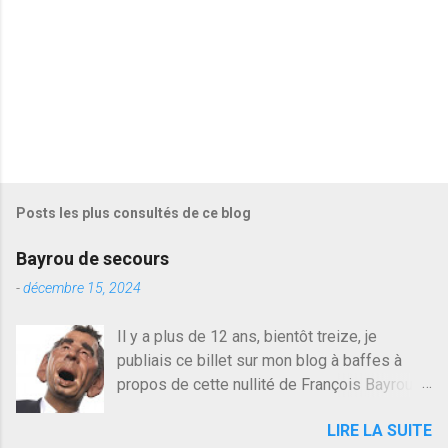
s
Posts les plus consultés de ce blog
Bayrou de secours
-
décembre 15, 2024
Il y a plus de 12 ans, bientôt treize, je
publiais ce billet sur mon blog à baffes à
propos de cette nullité de François Bayrou. Il
n'y a pas pire dans la vie d'être trompé par
LIRE LA SUITE
quelqu'un, je ne parle pas des couples mais