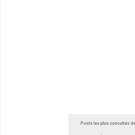
e
n
t
a
i
r
e
s
Posts les plus consultés d