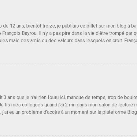
us de 12 ans, bientôt treize, je publiais ce billet sur mon blog à 
e François Bayrou. Il n'y a pas pire dans la vie d'être trompé par q
les mais des amis ou des valeurs dans lesquels on croit. Franç
r le traite d'une partie de son électorat et c'est par la presse qu
candidat de la droite molle plus proche de Sarkozy que de Hollande
e de la gauche molle mais quand on écoutait ses discours criti
e président, on pouvait y croire. Une troisième voie, pourquoi pas
s gens qui pensent que les centristes ne servent à rien mis à par
emblée ou du Sénat. Ou assister au débarquement des américai
vert au grand jour, on sait maintenant que l'UMP lui fout la paix...
it 3 ans que je n'ai rien foutu ici, manque de temps, trop de boulo
Je lis mes collègues quand j'ai 2 mn dans mon salon de lecture
, j'ai eu un problème d'accès à un moment sur la plateforme Blo
 3 ans plus tard il s'en est passé des choses, aujourd'hui Donald 
 Vlad Poutine qui a déclaré la guerre à l'Europe via l'Ukraine reç
 Un, Les islamistes de la religion de paix et d'amour déclenchent