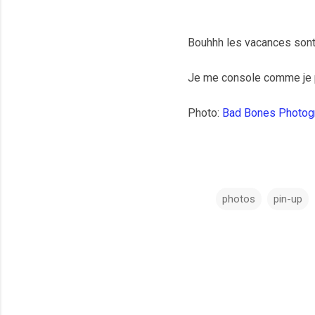
Bouhhh les vacances sont
Je me console comme je 
Photo:
Bad Bones Photog
photos
pin-up
C
o
m
m