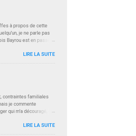
baffes à propos de cette
uelqu'un, je ne parle pas
ois Bayrou est en passe
'on l'apprend. On savait
LIRE LA SUITE
, sinon il serait candidat
ques presque sincères
. Personnellement je fais
t pour accéder à la cantine
ns en Normandie. Bayrou
t, contraintes familiales
 mais je commente
gger qui m'a découragé,
Trump le débile revient au
LIRE LA SUITE
oit des troupes de Kim Mes
 l'intifada mondiale après