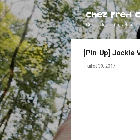
Chez Fred 
Guili-guili, pin-up, vélo et b
[Pin-Up] Jackie
-
juillet 30, 2017