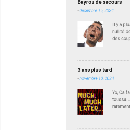
Bayrou de secours
-
décembre 15, 2024
Il y a pl
nullité d
des coup
de deveni
déjà le 
du centr
contre l
3 ans plus tard
parti de
-
novembre 10, 2024
de l'Ass
est décou
Yo, Ca fa
toussa. 
rarement
j'avoue.
pouvoir,
Couilles