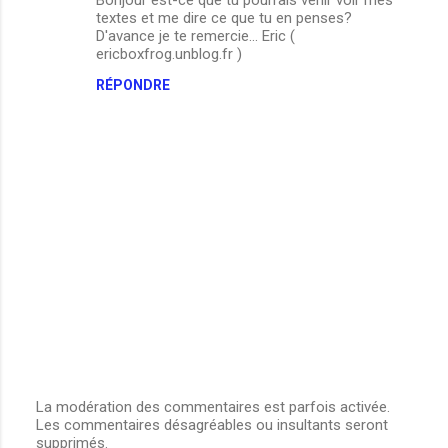
Bonjour est-ce que tu pourrais venir voir mes
o
textes et me dire ce que tu en penses?
m
D'avance je te remercie... Eric (
ericboxfrog.unblog.fr )
m
RÉPONDRE
e
n
t
a
i
r
e
s
La modération des commentaires est parfois activée.
Les commentaires désagréables ou insultants seront
E
supprimés.
n