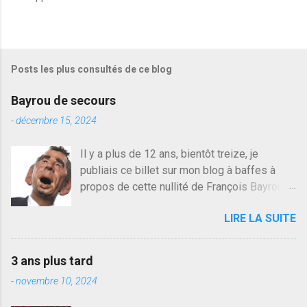
r
e
g
i
s
Posts les plus consultés de ce blog
t
r
e
Bayrou de secours
r
u
-
décembre 15, 2024
n
c
Il y a plus de 12 ans, bientôt treize, je
o
publiais ce billet sur mon blog à baffes à
m
m
propos de cette nullité de François Bayrou. Il
e
n'y a pas pire dans la vie d'être trompé par
n
LIRE LA SUITE
quelqu'un, je ne parle pas des couples mais
t
a
des amis ou des valeurs dans lesquels on
i
croit. François Bayrou est en passe de
r
3 ans plus tard
devenir le traite d'une partie de son électorat
e
-
novembre 10, 2024
et c'est par la presse qu'on l'apprend. On
savait déjà le candidat de la droite molle