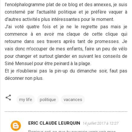
l'encéphalogramme plat de ce blog et des annexes, je suis
consterné par l'actualité politique et je préfère vaquer à
d'autres activités plus intéressantes pour le moment.
J'ai voté quatre fois et je ne le regrette pas mais je
commence à en avoir ma claque de cette clique qui
retourne dans ses travers après tant de promesses. Je
vais donc m'occuper de mes enfants, faire un peu de vélo
pour changer et surtout glander en suivant les conseils de
Siné Mensuel pour être peinard à la plage.
Et je n'oublierai pas la pin-up du dimanche soir, faut pas
déconner non plus.
my life
politique
vacances
ERIC CLAUDE LEURQUIN
14 juillet 2017 à 12:27
C