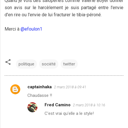
Quand je vois des saloperies comme Valérie Boyer donner
son avis sur le harcèlement je suis partagé entre l'envie
d'en rire ou l'envie de lui fracturer le tibia-péroné.
Merci à
@efoulon1
politique
société
twitter
captainhaka
2 mars 2018 à 09:41
C
Chaudasse !!
o
Fred Camino
2 mars 2018 à 10:16
m
C'est vrai qu'elle a le style!
m
e