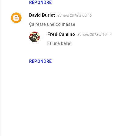
n
RÉPONDRE
t
David Burlot
3 mars 2018 à 00:46
a
Ça reste une connasse
i
Fred Camino
3 mars 2018 à 10:44
r
Et une belle!
e
s
RÉPONDRE