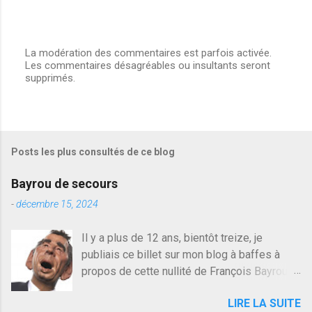
La modération des commentaires est parfois activée.
Les commentaires désagréables ou insultants seront
E
supprimés.
n
r
e
g
i
s
Posts les plus consultés de ce blog
t
r
e
Bayrou de secours
r
u
-
décembre 15, 2024
n
c
Il y a plus de 12 ans, bientôt treize, je
o
publiais ce billet sur mon blog à baffes à
m
m
propos de cette nullité de François Bayrou. Il
e
n'y a pas pire dans la vie d'être trompé par
n
LIRE LA SUITE
quelqu'un, je ne parle pas des couples mais
t