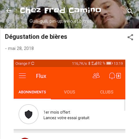
Accéder au contenu principal
Chez Fred Camino
Guili-guili, pin-up, vélo et bières
Dégustation de bières
-
mai 28, 2018