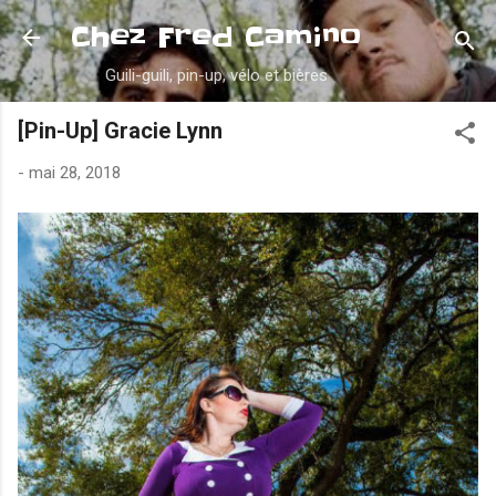
Accéder au contenu principal
Chez Fred Camino
Guili-guili, pin-up, vélo et bières
[Pin-Up] Gracie Lynn
-
mai 28, 2018