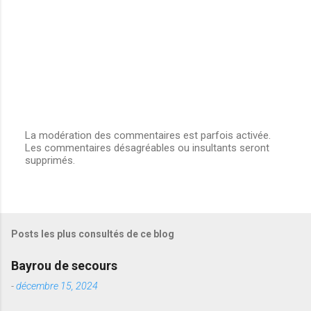
a
i
r
e
s
La modération des commentaires est parfois activée.
Les commentaires désagréables ou insultants seront
E
supprimés.
n
r
e
g
i
s
Posts les plus consultés de ce blog
t
r
e
Bayrou de secours
r
u
-
décembre 15, 2024
n