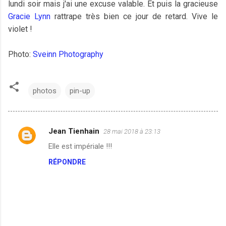
lundi soir mais j'ai une excuse valable. Et puis la gracieuse
Gracie Lynn
rattrape très bien ce jour de retard. Vive le
violet !
Photo:
Sveinn Photography
photos
pin-up
Jean Tienhain
28 mai 2018 à 23:13
C
Elle est impériale !!!
o
RÉPONDRE
m
m
e
n
t