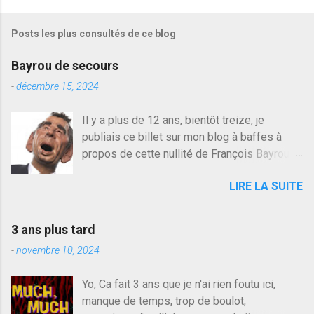
i
s
Posts les plus consultés de ce blog
t
r
e
Bayrou de secours
r
u
-
décembre 15, 2024
n
c
Il y a plus de 12 ans, bientôt treize, je
o
publiais ce billet sur mon blog à baffes à
m
m
propos de cette nullité de François Bayrou. Il
e
n'y a pas pire dans la vie d'être trompé par
n
LIRE LA SUITE
quelqu'un, je ne parle pas des couples mais
t
a
des amis ou des valeurs dans lesquels on
i
croit. François Bayrou est en passe de
r
3 ans plus tard
devenir le traite d'une partie de son électorat
e
-
novembre 10, 2024
et c'est par la presse qu'on l'apprend. On
savait déjà le candidat de la droite molle
Yo, Ca fait 3 ans que je n'ai rien foutu ici,
plus proche de Sarkozy que de Hollande,
manque de temps, trop de boulot,
sinon il serait candidat du centre de la