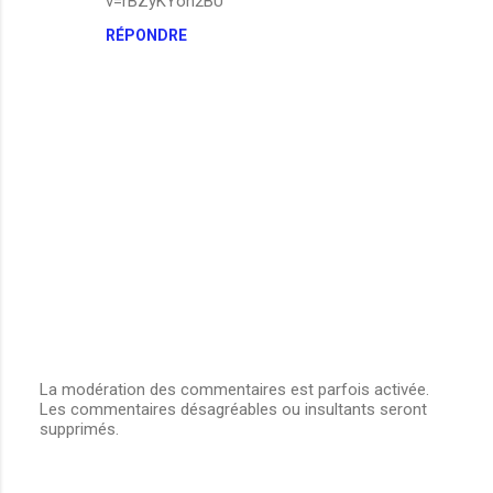
v=rBZyKYoh2BU
m
RÉPONDRE
e
n
t
a
i
r
e
s
La modération des commentaires est parfois activée.
Les commentaires désagréables ou insultants seront
E
supprimés.
n
r
e
g