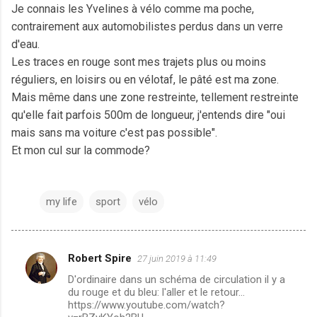
Je connais les Yvelines à vélo comme ma poche,
contrairement aux automobilistes perdus dans un verre
d'eau.
Les traces en rouge sont mes trajets plus ou moins
réguliers, en loisirs ou en vélotaf, le pâté est ma zone.
Mais même dans une zone restreinte, tellement restreinte
qu'elle fait parfois 500m de longueur, j'entends dire "oui
mais sans ma voiture c'est pas possible".
Et mon cul sur la commode?
my life
sport
vélo
Robert Spire
27 juin 2019 à 11:49
C
D'ordinaire dans un schéma de circulation il y a
o
du rouge et du bleu: l'aller et le retour...
m
https://www.youtube.com/watch?