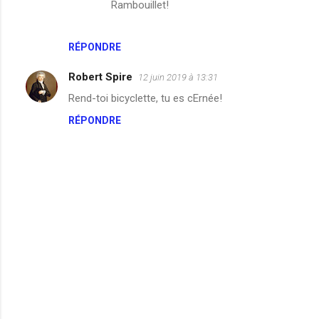
t
Rambouillet!
a
i
RÉPONDRE
r
Robert Spire
12 juin 2019 à 13:31
e
Rend-toi bicyclette, tu es cErnée!
s
RÉPONDRE