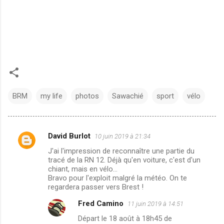
BRM
my life
photos
Sawachié
sport
vélo
David Burlot
10 juin 2019 à 21:34
C
J'ai l'impression de reconnaître une partie du
o
tracé de la RN 12. Déjà qu'en voiture, c'est d'un
m
chiant, mais en vélo...
Bravo pour l'exploit malgré la météo. On te
m
regardera passer vers Brest !
e
Fred Camino
11 juin 2019 à 14:51
n
Départ le 18 août à 18h45 de