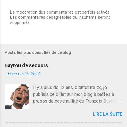
La modération des commentaires est parfois activée.
Les commentaires désagréables ou insultants seront
E
supprimés.
n
r
e
g
i
s
Posts les plus consultés de ce blog
t
r
e
Bayrou de secours
r
u
-
décembre 15, 2024
n
c
Il y a plus de 12 ans, bientôt treize, je
o
publiais ce billet sur mon blog à baffes à
m
m
propos de cette nullité de François Bayrou. Il
e
n'y a pas pire dans la vie d'être trompé par
n
LIRE LA SUITE
quelqu'un, je ne parle pas des couples mais
t
a
des amis ou des valeurs dans lesquels on
i