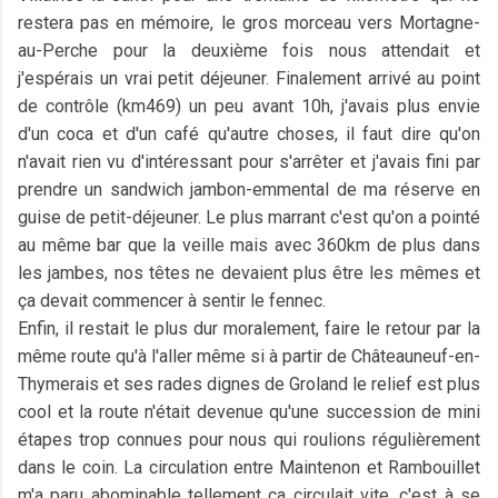
restera pas en mémoire, le gros morceau vers Mortagne-
au-Perche pour la deuxième fois nous attendait et
j'espérais un vrai petit déjeuner. Finalement arrivé au point
de contrôle (km469) un peu avant 10h, j'avais plus envie
d'un coca et d'un café qu'autre choses, il faut dire qu'on
n'avait rien vu d'intéressant pour s'arrêter et j'avais fini par
prendre un sandwich jambon-emmental de ma réserve en
guise de petit-déjeuner. Le plus marrant c'est qu'on a pointé
au même bar que la veille mais avec 360km de plus dans
les jambes, nos têtes ne devaient plus être les mêmes et
ça devait commencer à sentir le fennec.
Enfin, il restait le plus dur moralement, faire le retour par la
même route qu'à l'aller même si à partir de Châteauneuf-en-
Thymerais et ses rades dignes de Groland le relief est plus
cool et la route n'était devenue qu'une succession de mini
étapes trop connues pour nous qui roulions régulièrement
dans le coin. La circulation entre Maintenon et Rambouillet
m'a paru abominable tellement ça circulait vite, c'est à se