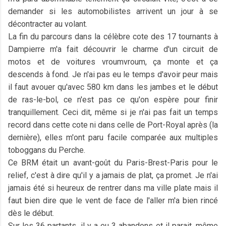
demander si les automobilistes arrivent un jour à se
décontracter au volant.
La fin du parcours dans la célèbre cote des 17 tournants à
Dampierre m'a fait découvrir le charme d'un circuit de
motos et de voitures vroumvroum, ça monte et ça
descends à fond. Je n'ai pas eu le temps d'avoir peur mais
il faut avouer qu'avec 580 km dans les jambes et le début
de ras-le-bol, ce n'est pas ce qu'on espère pour finir
tranquillement. Ceci dit, même si je n'ai pas fait un temps
record dans cette cote ni dans celle de Port-Royal après (la
dernière), elles m'ont paru facile comparée aux multiples
toboggans du Perche.
Ce BRM était un avant-goût du Paris-Brest-Paris pour le
relief, c'est à dire qu'il y a jamais de plat, ça promet. Je n'ai
jamais été si heureux de rentrer dans ma ville plate mais il
faut bien dire que le vent de face de l'aller m'a bien rincé
dès le début.
Sur les 36 partants, il y a eu 3 abandons et il parait, même