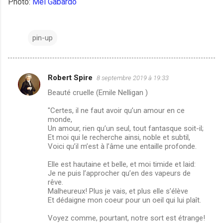
Photo:
Mel Gabardo
pin-up
Robert Spire
8 septembre 2019 à 19:33
C
Beauté cruelle (Emile Nelligan )
o
m
"Certes, il ne faut avoir qu’un amour en ce
monde,
m
Un amour, rien qu’un seul, tout fantasque soit-il;
Et moi qui le recherche ainsi, noble et subtil,
e
Voici qu’il m’est à l’âme une entaille profonde.
n
Elle est hautaine et belle, et moi timide et laid:
t
Je ne puis l’approcher qu’en des vapeurs de
a
rêve.
Malheureux! Plus je vais, et plus elle s’élève
i
Et dédaigne mon coeur pour un oeil qui lui plaît.
r
Voyez comme, pourtant, notre sort est étrange!
e