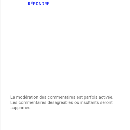
RÉPONDRE
La modération des commentaires est parfois activée.
Les commentaires désagréables ou insultants seront
E
supprimés.
n
r
e
g
i