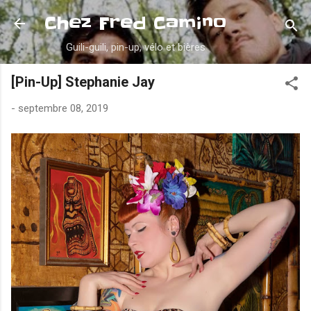
Accéder au contenu principal
Chez Fred Camino
Guili-guili, pin-up, vélo et bières
[Pin-Up] Stephanie Jay
-
septembre 08, 2019