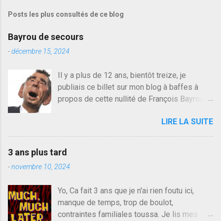
s
Posts les plus consultés de ce blog
t
r
e
Bayrou de secours
r
u
-
décembre 15, 2024
n
c
Il y a plus de 12 ans, bientôt treize, je
o
publiais ce billet sur mon blog à baffes à
m
m
propos de cette nullité de François Bayrou. Il
e
n'y a pas pire dans la vie d'être trompé par
n
LIRE LA SUITE
quelqu'un, je ne parle pas des couples mais
t
a
des amis ou des valeurs dans lesquels on
i
croit. François Bayrou est en passe de
r
3 ans plus tard
devenir le traite d'une partie de son électorat
e
-
novembre 10, 2024
et c'est par la presse qu'on l'apprend. On
savait déjà le candidat de la droite molle
Yo, Ca fait 3 ans que je n'ai rien foutu ici,
plus proche de Sarkozy que de Hollande,
manque de temps, trop de boulot,
sinon il serait candidat du centre de la
contraintes familiales toussa. Je lis mes
gauche molle mais quand on écoutait ses