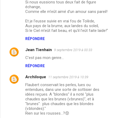
Si nous eussions tous deux fait de figure
s
échange,
Comme elle m’eût aimé d’un amour sans pareil!
Et je l’eusse suivie en vrai fou de Tolède,
Aux pays de la brume, aux landes du soleil,
Si le Ciel m’eût fait beau, et qu’il l’eût faite laide!"
RÉPONDRE
Jean Tienhain
9 septembre 2019 à 00:33
C’est pas mon genre...
RÉPONDRE
Archiloque
11 septembre 2019 à 10:39
Flaubert conservait les perles, lues ou
entendues, dans une sorte de sottisier des
idées reçues. A "blondes" il a noté "plus
chaudes que les brunes (v.brunes)", et à
"brunes": :plus chaudes que les blondes
(v.blondes)."
Rien sur les rousses...?😟