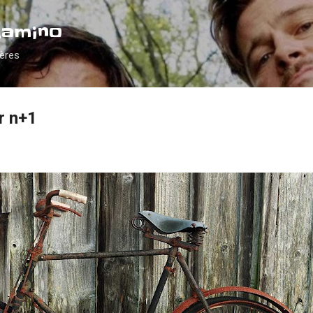
Accéder au contenu principal
Camino
ières
r n+1