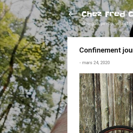
Chez Fred 
Guili-guili, pin-up, vélo et b
Confinement jou
-
mars 24, 2020