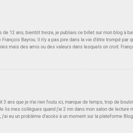
us de 12 ans, bientôt treize, je publiais ce billet sur mon blog à 
e François Bayrou. Il n'y a pas pire dans la vie d'être trompé par q
les mais des amis ou des valeurs dans lesquels on croit. Franç
r le traite d'une partie de son électorat et c'est par la presse qu
candidat de la droite molle plus proche de Sarkozy que de Hollande
e de la gauche molle mais quand on écoutait ses discours criti
e président, on pouvait y croire. Une troisième voie, pourquoi pas
s gens qui pensent que les centristes ne servent à rien mis à par
emblée ou du Sénat. Ou assister au débarquement des américai
vert au grand jour, on sait maintenant que l'UMP lui fout la paix...
it 3 ans que je n'ai rien foutu ici, manque de temps, trop de boulo
Je lis mes collègues quand j'ai 2 mn dans mon salon de lecture
, j'ai eu un problème d'accès à un moment sur la plateforme Blo
 3 ans plus tard il s'en est passé des choses, aujourd'hui Donald 
 Vlad Poutine qui a déclaré la guerre à l'Europe via l'Ukraine reç