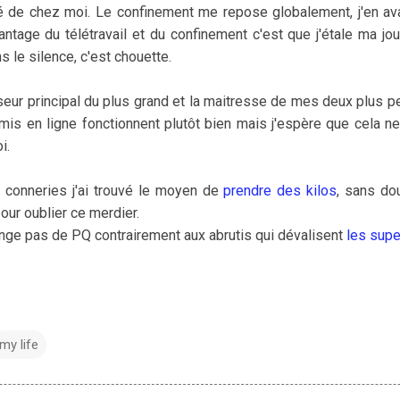
té de chez moi. Le confinement me repose globalement, j'en avai
antage du télétravail et du confinement c'est que j'étale ma j
s le silence, c'est chouette.
eur principal du plus grand et la maitresse de mes deux plus pe
mis en ligne fonctionnent plutôt bien mais j'espère que cela n
i.
s conneries j'ai trouvé le moyen de
prendre des kilos
, sans do
our oublier ce merdier.
ange pas de PQ contrairement aux abrutis qui dévalisent
les sup
my life