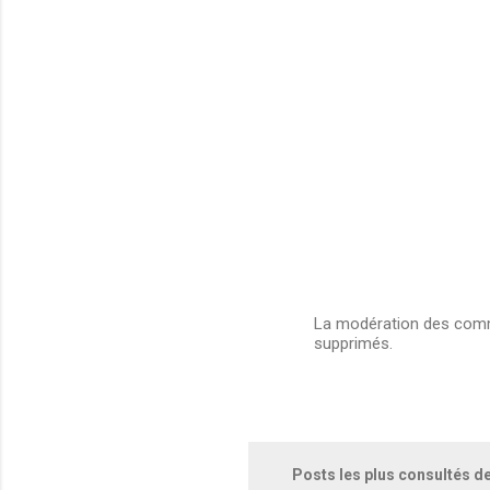
La modération des comme
supprimés.
E
n
r
e
g
i
s
Posts les plus consultés d
t