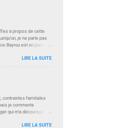
baffes à propos de cette
uelqu'un, je ne parle pas
ois Bayrou est en passe
'on l'apprend. On savait
LIRE LA SUITE
, sinon il serait candidat
ques presque sincères
. Personnellement je fais
t pour accéder à la cantine
ns en Normandie. Bayrou
t, contraintes familiales
 mais je commente
gger qui m'a découragé,
Trump le débile revient au
LIRE LA SUITE
oit des troupes de Kim Mes