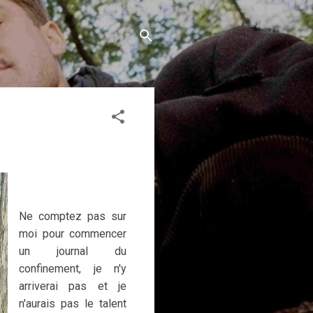
Ne comptez pas sur
moi pour commencer
un journal du
confinement, je n'y
arriverai pas et je
n'aurais pas le talent