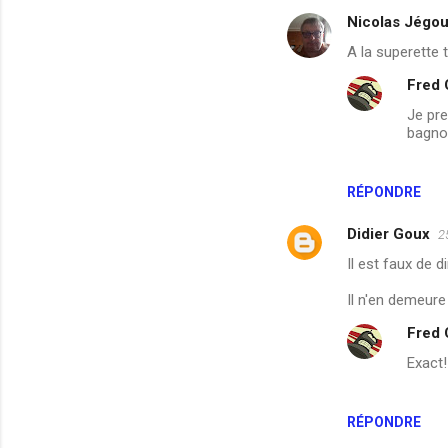
Nicolas Jégo
C
A la superette 
o
Fred
m
Je pre
m
bagnol
e
n
RÉPONDRE
t
a
Didier Goux
2
i
Il est faux de 
r
Il n'en demeure
e
Fred
s
Exact!
RÉPONDRE