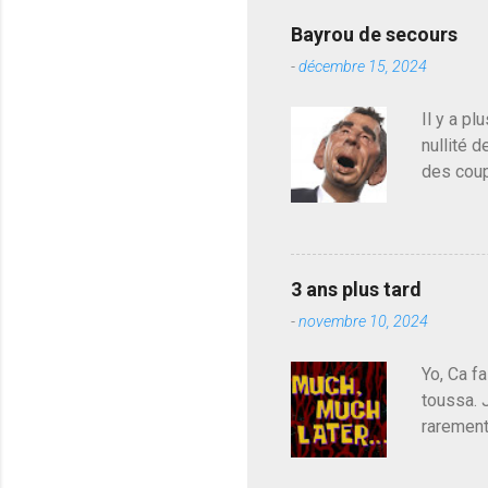
r
e
Bayrou de secours
r
-
décembre 15, 2024
u
n
c
Il y a pl
o
nullité d
m
m
des coup
e
de deveni
n
déjà le 
t
a
du centr
i
contre l
r
3 ans plus tard
parti de
e
-
novembre 10, 2024
de l'Ass
est décou
Yo, Ca fa
toussa. 
rarement
j'avoue.
pouvoir,