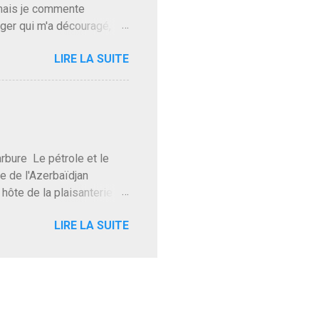
 mais je commente
gger qui m'a découragé,
Trump le débile revient au
LIRE LA SUITE
oit des troupes de Kim Mes
 l'intifada mondiale après
on de Netanyahu qui n'en
as franchement lui en
'exploser la gueule de
e Le pétrole et le
re de l'Azerbaïdjan
hôte de la plaisanterie
rnir aux marchés", si, mais
LIRE LA SUITE
eur d'une autre époque est
ec ses mots réconfortants
res d'hôtels. Avec "Un
lait même pas y participer à
 soirée où mon hôte