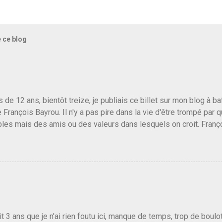
e ce blog
us de 12 ans, bientôt treize, je publiais ce billet sur mon blog à 
e François Bayrou. Il n'y a pas pire dans la vie d'être trompé par q
les mais des amis ou des valeurs dans lesquels on croit. Franç
r le traite d'une partie de son électorat et c'est par la presse qu
candidat de la droite molle plus proche de Sarkozy que de Hollande
e de la gauche molle mais quand on écoutait ses discours criti
e président, on pouvait y croire. Une troisième voie, pourquoi pas
s gens qui pensent que les centristes ne servent à rien mis à par
emblée ou du Sénat. Ou assister au débarquement des américai
vert au grand jour, on sait maintenant que l'UMP lui fout la paix...
it 3 ans que je n'ai rien foutu ici, manque de temps, trop de boulo