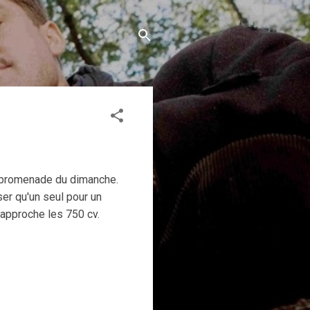
la promenade du dimanche.
ser qu'un seul pour un
 approche les 750 cv.