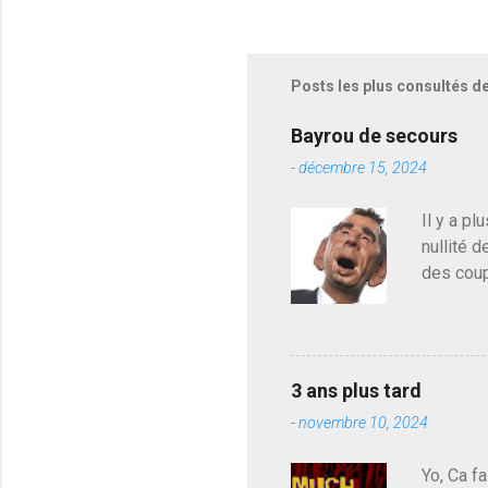
Posts les plus consultés d
Bayrou de secours
-
décembre 15, 2024
Il y a pl
nullité d
des coup
de deveni
déjà le 
du centr
contre l
3 ans plus tard
parti de
-
novembre 10, 2024
de l'Ass
est décou
Yo, Ca fa