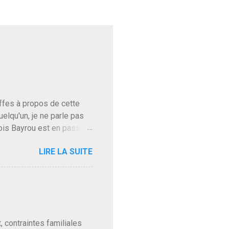
baffes à propos de cette
uelqu'un, je ne parle pas
ois Bayrou est en passe
'on l'apprend. On savait
LIRE LA SUITE
, sinon il serait candidat
ques presque sincères
. Personnellement je fais
t pour accéder à la cantine
ns en Normandie. Bayrou
t, contraintes familiales