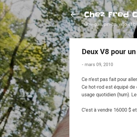
Chez Fred 
Guili-guili, pin-up, vélo et b
Deux V8 pour un
-
mars 09, 2010
Ce n'est pas fait pour al
Ce hot-rod est équipé de d
usage quotidien (hum). Le
C'est à vendre 16000 $ et 