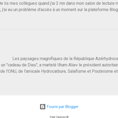
Je lis mes collègues quand j'ai 2 mn dans mon salon de lecture
, j'ai eu un problème d'accès à un moment sur la plateforme Blo
 3 ans plus tard il s'en est passé des choses, aujourd'hui Donald 
 Vlad Poutine qui a déclaré la guerre à l'Europe via l'Ukraine reç
 Un, Les islamistes de la religion de paix et d'amour déclenchent
ntat du 7 octobre. Il est vrai que les suites rendues par l'autre c
t pas plus sont un tantinet excessif . Quelque part je ne peux p
 quand un attentat touche ton pays avec 1700 morts, tu as envie d
i a fait ça. Donc, nous avons dans ce monde, Les gens ...
ysages magnifiques de la République Azérhydrocarbur
 un "cadeau de Dieu", a martelé Ilham Aliev le président autoritai
e l'ONU, de l'amicale Hydrocarbure, Salafisme et Poutinisme et 
limat. "On ne doit pas reprocher aux pays d'en avoir et de les fou
 c'est d'en crever directement. On pourrait en rire mais ce dictat
 de convaincre une grosse partie des dirigeants de la planète av
marché pétrolier et quelques putes caucasiennes dans les chamb
 Dieu" prévisible à l'accueil , on aurait pu se douter qu'il ne fal
Fourni par Blogger
, on sent bien que l'ambiance sera malsaine. Je suis invité à une
e que le r...
Fred Camino ©