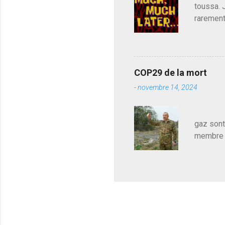
toussa. 
rarement
j'avoue.
pouvoir,
Couilles
leur atte
COP29 de la mort
demandai
-
novembre 14, 2024
vouloir,
celui qu
Les pa
gaz sont
membre d
sur le c
le mieux
en train
pour le 
cadeau de
l'avance
m'expliqu