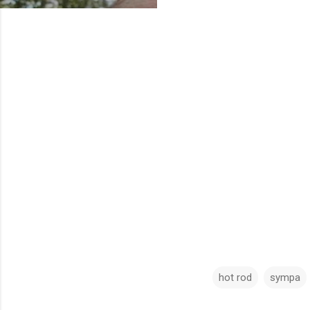
hot rod
sympa