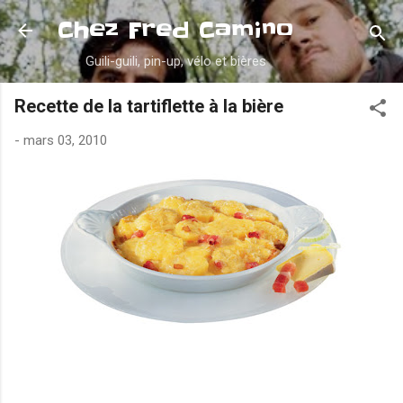
Accéder au contenu principal
Chez Fred Camino
Guili-guili, pin-up, vélo et bières
Recette de la tartiflette à la bière
-
mars 03, 2010