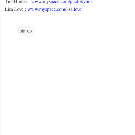
Tim Hunter :
www.myspace.com/photobytim
Lisa Love :
www.myspace.com/lisa.love
pin-up
C
o
m
m
e
n
t
a
i
r
e