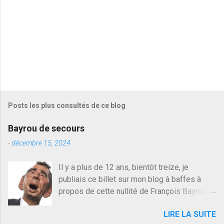
s
Posts les plus consultés de ce blog
Bayrou de secours
-
décembre 15, 2024
Il y a plus de 12 ans, bientôt treize, je
publiais ce billet sur mon blog à baffes à
propos de cette nullité de François Bayrou. Il
n'y a pas pire dans la vie d'être trompé par
LIRE LA SUITE
quelqu'un, je ne parle pas des couples mais