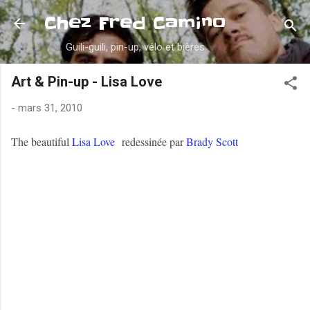
Accéder au contenu principal
Chez Fred Camino
Guili-guili, pin-up, vélo et bières
Art & Pin-up - Lisa Love
-
mars 31, 2010
The beautiful
Lisa Love
redessinée par
Brady Scott