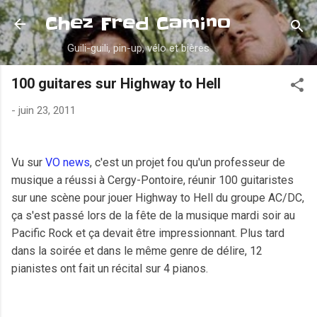
Accéder au contenu principal
Chez Fred Camino
Guili-guili, pin-up, vélo et bières
100 guitares sur Highway to Hell
-
juin 23, 2011
Vu sur
VO news
, c'est un projet fou qu'un professeur de
musique a réussi à Cergy-Pontoire, réunir 100 guitaristes
sur une scène pour jouer Highway to Hell du groupe AC/DC,
ça s'est passé lors de la fête de la musique mardi soir au
Pacific Rock et ça devait être impressionnant. Plus tard
dans la soirée et dans le même genre de délire, 12
pianistes ont fait un récital sur 4 pianos.