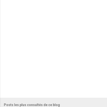
m
e
n
t
a
i
r
e
s
Posts les plus consultés de ce blog