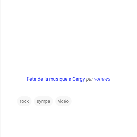
Fete de la musique à Cergy
par
vonews
rock
sympa
vidéo
C
o
m