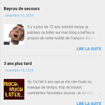
Bayrou de secours
-
décembre 15, 2024
Il y a plus de 12 ans, bientôt treize, je
publiais ce billet sur mon blog à baffes à
propos de cette nullité de François Bayrou. Il
n'y a pas pire dans la vie d'être trompé par
LIRE LA SUITE
quelqu'un, je ne parle pas des couples mais
des amis ou des valeurs dans lesquels on
croit. François Bayrou est en passe de
3 ans plus tard
devenir le traite d'une partie de son électorat
-
novembre 10, 2024
et c'est par la presse qu'on l'apprend. On
savait déjà le candidat de la droite molle
Yo, Ca fait 3 ans que je n'ai rien foutu ici,
plus proche de Sarkozy que de Hollande,
manque de temps, trop de boulot,
sinon il serait candidat du centre de la
contraintes familiales toussa. Je lis mes
gauche molle mais quand on écoutait ses
collègues quand j'ai 2 mn dans mon salon de
discours critiques presque sincères contre
LIRE LA SUITE
lecture mais je commente rarement, j'ai eu un