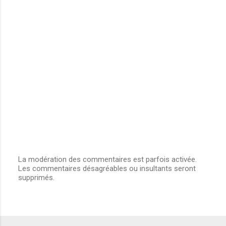
m
e
n
t
a
i
r
e
s
La modération des commentaires est parfois activée.
Les commentaires désagréables ou insultants seront
E
supprimés.
n
r
e
g
i
s