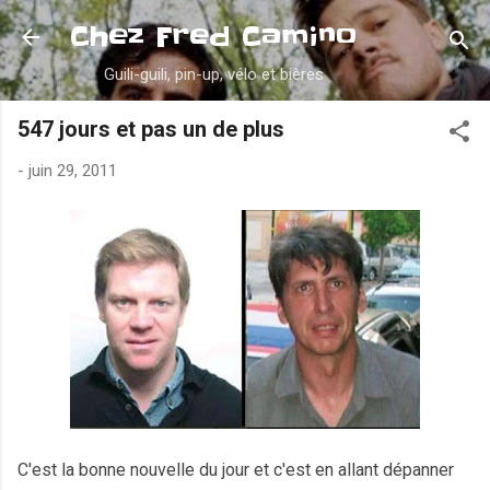
Accéder au contenu principal
Chez Fred Camino
Guili-guili, pin-up, vélo et bières
547 jours et pas un de plus
-
juin 29, 2011
C'est la bonne nouvelle du jour et c'est en allant dépanner