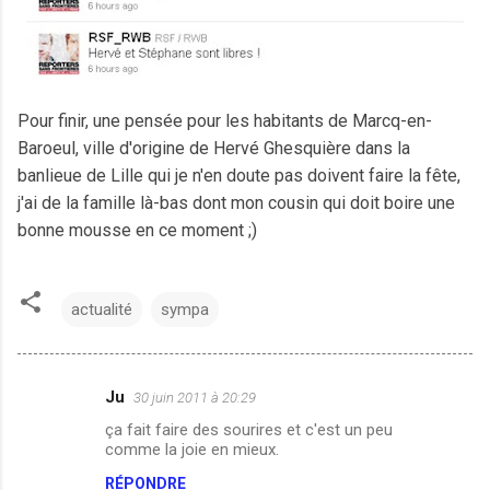
Pour finir, une pensée pour les habitants de Marcq-en-
Baroeul, ville d'origine de Hervé Ghesquière dans la
banlieue de Lille qui je n'en doute pas doivent faire la fête,
j'ai de la famille là-bas dont mon cousin qui doit boire une
bonne mousse en ce moment ;)
actualité
sympa
Ju
30 juin 2011 à 20:29
C
ça fait faire des sourires et c'est un peu
o
comme la joie en mieux.
m
RÉPONDRE