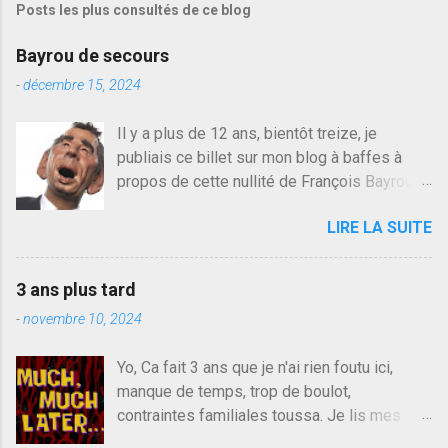
Posts les plus consultés de ce blog
t
r
e
Bayrou de secours
r
u
-
décembre 15, 2024
n
c
Il y a plus de 12 ans, bientôt treize, je
o
publiais ce billet sur mon blog à baffes à
m
m
propos de cette nullité de François Bayrou. Il
e
n'y a pas pire dans la vie d'être trompé par
n
LIRE LA SUITE
quelqu'un, je ne parle pas des couples mais
t
a
des amis ou des valeurs dans lesquels on
i
croit. François Bayrou est en passe de
r
3 ans plus tard
devenir le traite d'une partie de son électorat
e
-
novembre 10, 2024
et c'est par la presse qu'on l'apprend. On
savait déjà le candidat de la droite molle
Yo, Ca fait 3 ans que je n'ai rien foutu ici,
plus proche de Sarkozy que de Hollande,
manque de temps, trop de boulot,
sinon il serait candidat du centre de la
contraintes familiales toussa. Je lis mes
gauche molle mais quand on écoutait ses
collègues quand j'ai 2 mn dans mon salon de
discours critiques presque sincères contre