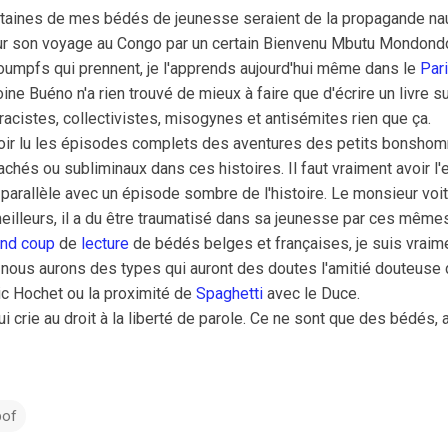
rtaines de mes bédés de jeunesse seraient de la propagande nau
r son voyage au Congo par un certain Bienvenu Mbutu Mondondo 
troumpfs qui prennent, je l'apprends aujourd'hui même dans le
Par
ine Buéno n'a rien trouvé de mieux à faire que d'écrire un livre s
acistes, collectivistes, misogynes et antisémites rien que ça.
ir lu les épisodes complets des aventures des petits bonshomm
hés ou subliminaux dans ces histoires. Il faut vraiment avoir l'e
parallèle avec un épisode sombre de l'histoire. Le monsieur voit
meilleurs, il a du être traumatisé dans sa jeunesse par ces mêm
and coup
de
lecture
de bédés belges et françaises, je suis vraim
t nous aurons des types qui auront des doutes l'amitié douteuse 
ic Hochet ou la proximité de
Spaghetti
avec le Duce.
rie au droit à la liberté de parole. Ce ne sont que des bédés, a
bof