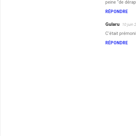
peine "de déra
RÉPONDRE
Gularu
10 juin 
C'était prémonit
RÉPONDRE