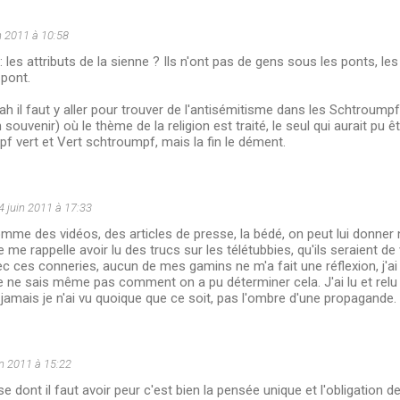
n 2011 à 10:58
les attributs de la sienne ? Ils n'ont pas de gens sous les ponts, les
 pont.
h il faut y aller pour trouver de l'antisémitisme dans les Schtroumpfs 
ouvenir) où le thème de la religion est traité, le seul qui aurait pu ê
f vert et Vert schtroumpf, mais la fin le dément.
4 juin 2011 à 17:33
comme des vidéos, des articles de presse, la bédé, on peut lui donner 
je me rappelle avoir lu des trucs sur les télétubbies, qu'ils seraient d
ec ces conneries, aucun de mes gamins ne m'a fait une réflexion, j'
je ne sais même pas comment on a pu déterminer cela. J'ai lu et rel
amais je n'ai vu quoique que ce soit, pas l'ombre d'une propagande.
in 2011 à 15:22
ose dont il faut avoir peur c'est bien la pensée unique et l'obligation