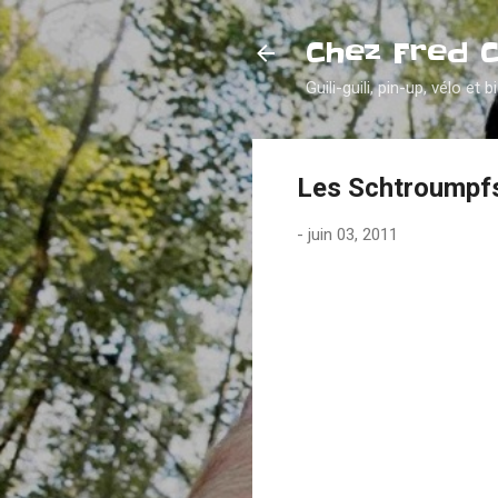
Chez Fred 
Guili-guili, pin-up, vélo et b
Les Schtroumpfs
-
juin 03, 2011