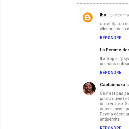
lbo
3 juin 2011 
C
oui et Spirou e
o
allégorie de la
m
RÉPONDRE
m
La Femme des
e
n
Il a trop lu "p
qui nous entour
t
RÉPONDRE
a
i
Captainhaka
4
r
Ce n'est pas pa
e
public ouvert et
de la vrai vie.
s
auteur, laisse p
Peyo a décrit un
antisémite.
RÉPONDRE