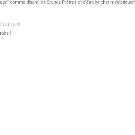
page" comme disent les Grands Prêtres et d'être lyncher médiatique
2011 à 16:43
oire !