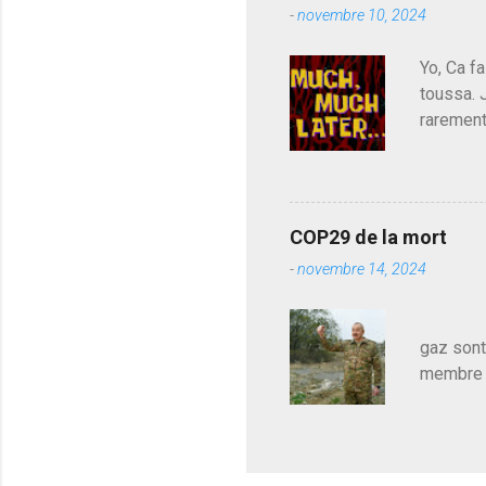
e
-
novembre 10, 2024
de l'Ass
est décou
Yo, Ca fa
toussa. 
rarement
j'avoue.
pouvoir,
Couilles
leur atte
COP29 de la mort
demandai
-
novembre 14, 2024
vouloir,
celui qu
Les pa
gaz sont
membre d
sur le c
le mieux
en train
pour le 