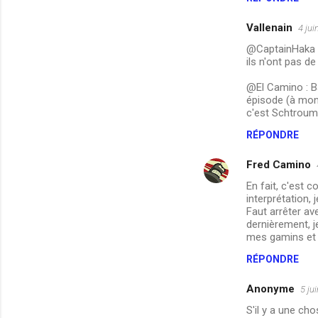
Vallenain
4 jui
@CaptainHaka : 
ils n'ont pas de
@El Camino : Ba
épisode (à mon s
c'est Schtroump
RÉPONDRE
Fred Camino
En fait, c'est 
interprétation, 
Faut arrêter av
dernièrement, 
mes gamins et j
RÉPONDRE
Anonyme
5 ju
S'il y a une ch