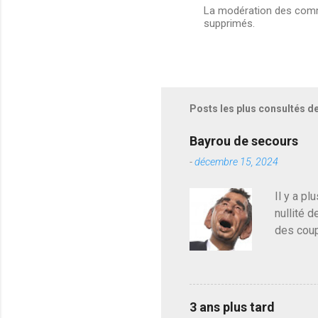
La modération des comme
supprimés.
E
n
r
e
g
i
s
Posts les plus consultés d
t
r
e
Bayrou de secours
r
-
décembre 15, 2024
u
n
c
Il y a pl
o
nullité d
m
m
des coup
e
de deveni
n
déjà le 
t
a
du centr
i
contre l
r
3 ans plus tard
parti de