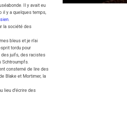
séabonde. Il y avait eu
il y a quelques temps,
isien
.
ur la société des
es bleus et je n'ai
sprit tordu pour
 des juifs, des racistes
es Schtroumpfs.
ent consterné de lire des
de Blake et Mortimer, la
u lieu d'écrire des