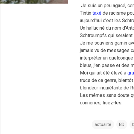
Je suis un peu agacé, ce
Tintin
taxé
de racisme pou
aujourd'hui c'est les Sch
Un halluciné du nom d'Anto
Schtroumpfs qui seraient r
Je me souviens gamin avo
jamais vu de messages cac
interpréter un quelconque 
bleus, j'en passe et des 
Moi qui ait été élevé à
gr
trucs de ce genre, bientô
blondeur inquiètante de R
Les mêmes sans doute qui c
conneries, lisez-les.
actualité
BD