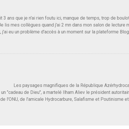
emblée ou du Sénat. Ou assister au débarquement des américai
vert au grand jour, on sait maintenant que l'UMP lui fout la paix...
it 3 ans que je n'ai rien foutu ici, manque de temps, trop de boulo
Je lis mes collègues quand j'ai 2 mn dans mon salon de lecture
, j'ai eu un problème d'accès à un moment sur la plateforme Blo
 3 ans plus tard il s'en est passé des choses, aujourd'hui Donald 
 Vlad Poutine qui a déclaré la guerre à l'Europe via l'Ukraine reç
 Un, Les islamistes de la religion de paix et d'amour déclenchent
ntat du 7 octobre. Il est vrai que les suites rendues par l'autre c
t pas plus sont un tantinet excessif . Quelque part je ne peux p
 quand un attentat touche ton pays avec 1700 morts, tu as envie d
i a fait ça. Donc, nous avons dans ce monde, Les gens ...
ysages magnifiques de la République Azérhydrocarbur
 un "cadeau de Dieu", a martelé Ilham Aliev le président autoritai
e l'ONU, de l'amicale Hydrocarbure, Salafisme et Poutinisme et 
limat. "On ne doit pas reprocher aux pays d'en avoir et de les fou
 c'est d'en crever directement. On pourrait en rire mais ce dictat
 de convaincre une grosse partie des dirigeants de la planète av
marché pétrolier et quelques putes caucasiennes dans les chamb