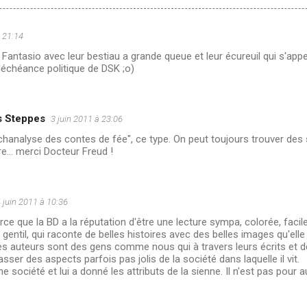
à 21:14
t Fantasio avec leur bestiau a grande queue et leur écureuil qui s'appe
 déchéance politique de DSK ;o)
 Steppes
3 juin 2011 à 23:06
sychanalyse des contes de fée", ce type. On peut toujours trouver de
e... merci Docteur Freud !
 juin 2011 à 10:36
rce que la BD a la réputation d'être une lecture sympa, colorée, facil
 gentil, qui raconte de belles histoires avec des belles images qu'elle 
 Ses auteurs sont des gens comme nous qui à travers leurs écrits et
asser des aspects parfois pas jolis de la société dans laquelle il vit.
e société et lui a donné les attributs de la sienne. Il n'est pas pour 