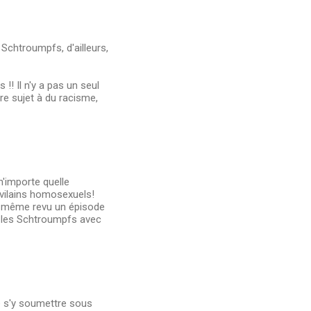
 Schtroumpfs, d'ailleurs,
!! Il n'y a pas un seul
tre sujet à du racisme,
n'importe quelle
e vilains homosexuels!
ai même revu un épisode
u les Schtroumpfs avec
 de s'y soumettre sous