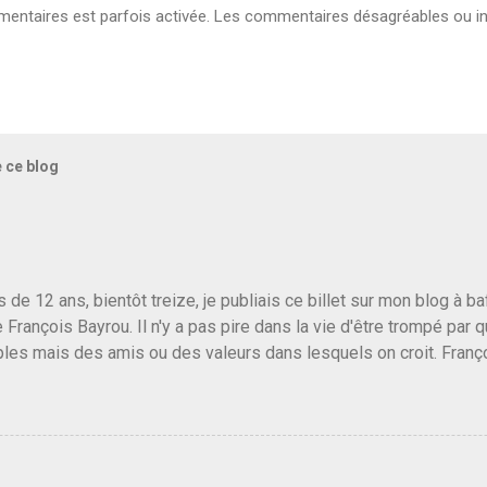
ntaires est parfois activée. Les commentaires désagréables ou in
e ce blog
us de 12 ans, bientôt treize, je publiais ce billet sur mon blog à 
e François Bayrou. Il n'y a pas pire dans la vie d'être trompé par q
les mais des amis ou des valeurs dans lesquels on croit. Franç
r le traite d'une partie de son électorat et c'est par la presse qu
candidat de la droite molle plus proche de Sarkozy que de Hollande
e de la gauche molle mais quand on écoutait ses discours criti
e président, on pouvait y croire. Une troisième voie, pourquoi pas
s gens qui pensent que les centristes ne servent à rien mis à par