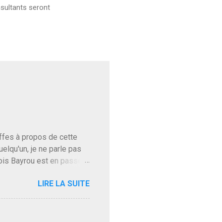
sultants seront
baffes à propos de cette
uelqu'un, je ne parle pas
ois Bayrou est en passe
'on l'apprend. On savait
LIRE LA SUITE
, sinon il serait candidat
ques presque sincères
. Personnellement je fais
t pour accéder à la cantine