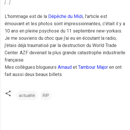
[...]
L'hommage est de la
Dépêche du Midi
, l'article est
émouvant et les photos sont impressionnantes, c'était il y a
10 ans en pleine psychose du 11 septembre new-yorkais.
Je me souviens du choc que j'ai eu en écoutant la radio,
j'étais déjà traumatisé par la destruction du World Trade
Center. AZF devenait la plus grande catastrophe industrielle
française.
Mes collègues blogueurs
Arnaud
et
Tambour Major
en ont
fait aussi deux beaux billets.
actualité
RIP
C
o
m