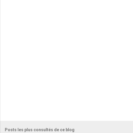
m
e
n
t
a
i
r
e
s
Posts les plus consultés de ce blog