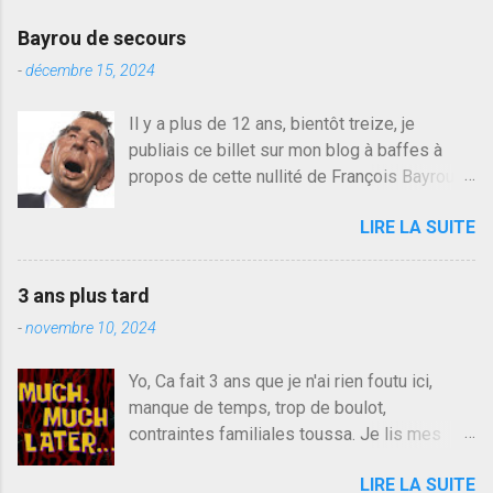
Bayrou de secours
-
décembre 15, 2024
Il y a plus de 12 ans, bientôt treize, je
publiais ce billet sur mon blog à baffes à
propos de cette nullité de François Bayrou. Il
n'y a pas pire dans la vie d'être trompé par
LIRE LA SUITE
quelqu'un, je ne parle pas des couples mais
des amis ou des valeurs dans lesquels on
croit. François Bayrou est en passe de
3 ans plus tard
devenir le traite d'une partie de son électorat
-
novembre 10, 2024
et c'est par la presse qu'on l'apprend. On
savait déjà le candidat de la droite molle
Yo, Ca fait 3 ans que je n'ai rien foutu ici,
plus proche de Sarkozy que de Hollande,
manque de temps, trop de boulot,
sinon il serait candidat du centre de la
contraintes familiales toussa. Je lis mes
gauche molle mais quand on écoutait ses
collègues quand j'ai 2 mn dans mon salon de
discours critiques presque sincères contre
LIRE LA SUITE
lecture mais je commente rarement, j'ai eu un