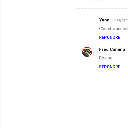
Yann
12 septem
C
C'était vraiment
o
RÉPONDRE
m
m
Fred Camino
e
Bodiou!
n
RÉPONDRE
t
a
i
r
e
s