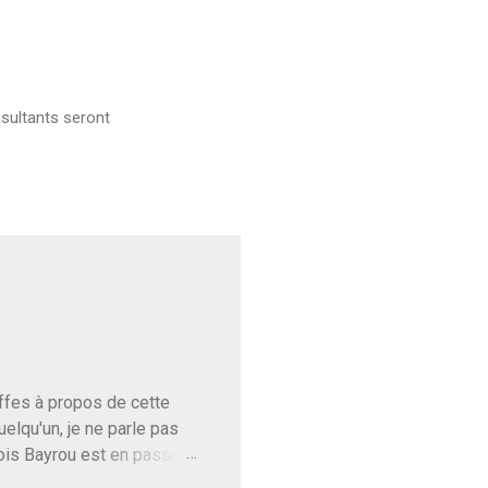
sultants seront
baffes à propos de cette
uelqu'un, je ne parle pas
ois Bayrou est en passe
'on l'apprend. On savait