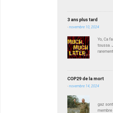
n
déjà le 
t
a
du centr
i
contre l
r
3 ans plus tard
parti de
e
-
novembre 10, 2024
de l'Ass
est décou
Yo, Ca fa
toussa. 
rarement
j'avoue.
pouvoir,
Couilles
leur atte
COP29 de la mort
demandai
-
novembre 14, 2024
vouloir,
celui qu
Les pa
gaz sont
membre d