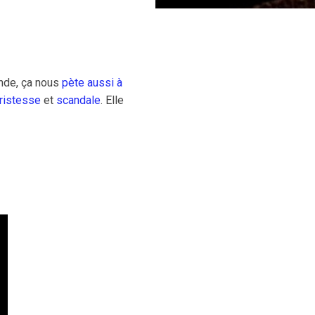
onde, ça nous
pète aussi à
tristesse
et
scandale
. Elle