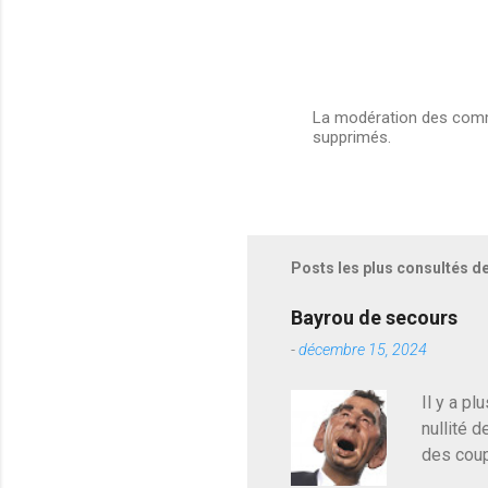
La modération des comme
supprimés.
E
n
r
e
g
i
s
Posts les plus consultés d
t
r
e
Bayrou de secours
r
-
décembre 15, 2024
u
n
c
Il y a pl
o
nullité d
m
m
des coup
e
de deveni