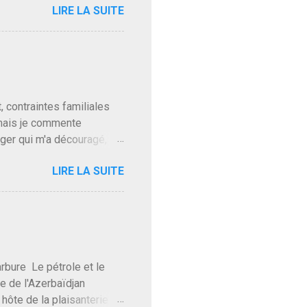
LIRE LA SUITE
, sinon il serait candidat
ques presque sincères
. Personnellement je fais
t pour accéder à la cantine
ns en Normandie. Bayrou
t, contraintes familiales
 mais je commente
gger qui m'a découragé,
Trump le débile revient au
LIRE LA SUITE
oit des troupes de Kim Mes
 l'intifada mondiale après
on de Netanyahu qui n'en
as franchement lui en
'exploser la gueule de
e Le pétrole et le
re de l'Azerbaïdjan
hôte de la plaisanterie