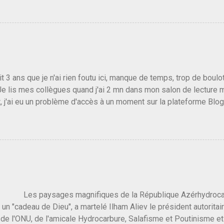
candidat de la droite molle plus proche de Sarkozy que de Hollande
e de la gauche molle mais quand on écoutait ses discours criti
e président, on pouvait y croire. Une troisième voie, pourquoi pas
s gens qui pensent que les centristes ne servent à rien mis à par
emblée ou du Sénat. Ou assister au débarquement des américai
vert au grand jour, on sait maintenant que l'UMP lui fout la paix...
it 3 ans que je n'ai rien foutu ici, manque de temps, trop de boulo
Je lis mes collègues quand j'ai 2 mn dans mon salon de lecture
, j'ai eu un problème d'accès à un moment sur la plateforme Blo
 3 ans plus tard il s'en est passé des choses, aujourd'hui Donald 
 Vlad Poutine qui a déclaré la guerre à l'Europe via l'Ukraine reç
 Un, Les islamistes de la religion de paix et d'amour déclenchent
ntat du 7 octobre. Il est vrai que les suites rendues par l'autre c
t pas plus sont un tantinet excessif . Quelque part je ne peux p
 quand un attentat touche ton pays avec 1700 morts, tu as envie d
i a fait ça. Donc, nous avons dans ce monde, Les gens ...
ysages magnifiques de la République Azérhydrocarbur
 un "cadeau de Dieu", a martelé Ilham Aliev le président autoritai
e l'ONU, de l'amicale Hydrocarbure, Salafisme et Poutinisme et 