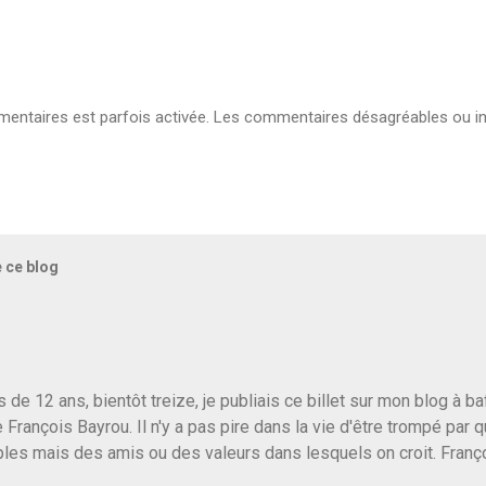
ntaires est parfois activée. Les commentaires désagréables ou in
e ce blog
us de 12 ans, bientôt treize, je publiais ce billet sur mon blog à 
e François Bayrou. Il n'y a pas pire dans la vie d'être trompé par q
les mais des amis ou des valeurs dans lesquels on croit. Franç
r le traite d'une partie de son électorat et c'est par la presse qu