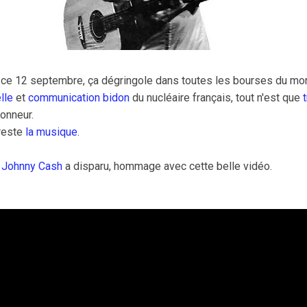
le ce 12 septembre, ça dégringole dans toutes les bourses du m
lle
et
communication
bidon
du nucléaire français, tout n'est que
honneur.
 reste
la musique
.
e
Johnny Cash
a disparu, hommage avec cette belle vidéo.