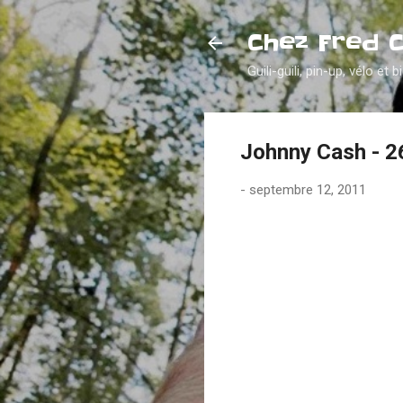
Chez Fred 
Guili-guili, pin-up, vélo et b
Johnny Cash - 2
-
septembre 12, 2011