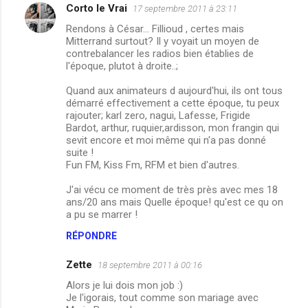
Corto le Vrai
17 septembre 2011 à 23:11
C
Rendons à César... Fillioud , certes mais
o
Mitterrand surtout? Il y voyait un moyen de
m
contrebalancer les radios bien établies de
l'époque, plutot à droite..;
m
Quand aux animateurs d aujourd'hui, ils ont tous
e
démarré effectivement a cette époque, tu peux
n
rajouter; karl zero, nagui, Lafesse, Frigide
Bardot, arthur, ruquier,ardisson, mon frangin qui
t
sevit encore et moi même qui n'a pas donné
a
suite !
Fun FM, Kiss Fm, RFM et bien d'autres.
i
r
J'ai vécu ce moment de très près avec mes 18
ans/20 ans mais Quelle époque! qu'est ce qu on
e
a pu se marrer !
s
RÉPONDRE
Zette
18 septembre 2011 à 00:16
Alors je lui dois mon job :)
Je l'igorais, tout comme son mariage avec