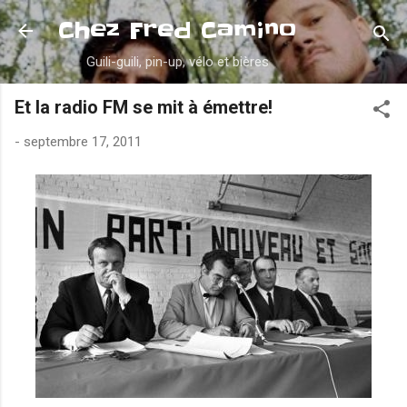
Accéder au contenu principal
Chez Fred Camino
Guili-guili, pin-up, vélo et bières
Et la radio FM se mit à émettre!
-
septembre 17, 2011