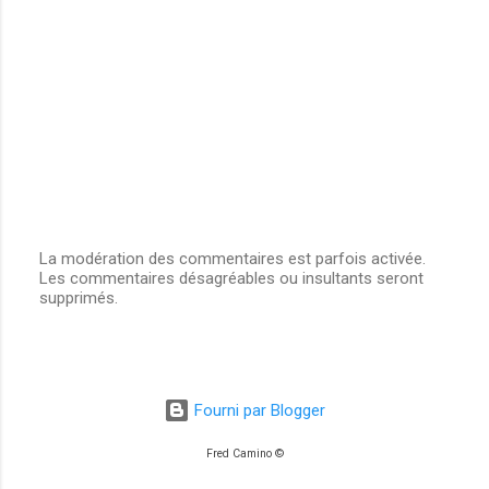
La modération des commentaires est parfois activée.
Les commentaires désagréables ou insultants seront
E
supprimés.
n
r
e
g
i
s
Fourni par Blogger
t
r
Fred Camino ©
e
r