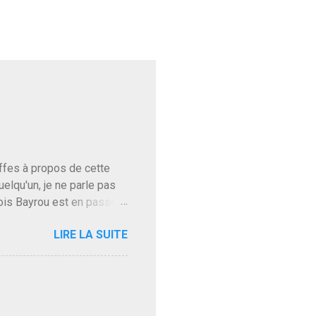
baffes à propos de cette
uelqu'un, je ne parle pas
ois Bayrou est en passe
'on l'apprend. On savait
LIRE LA SUITE
, sinon il serait candidat
ques presque sincères
. Personnellement je fais
t pour accéder à la cantine
ns en Normandie. Bayrou