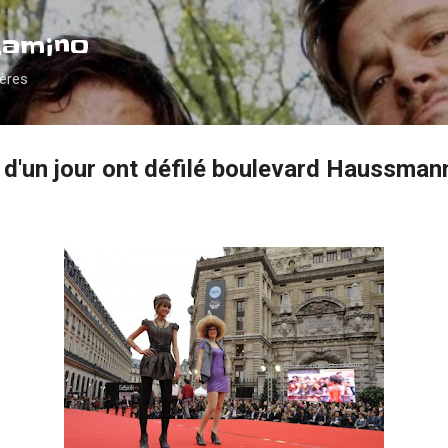
Accéder au contenu principal
Camino
ières
d'un jour ont défilé boulevard Haussman