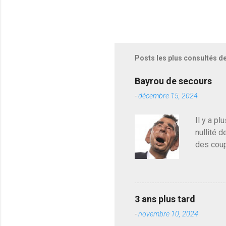
Posts les plus consultés d
Bayrou de secours
-
décembre 15, 2024
Il y a pl
nullité d
des coup
de deveni
déjà le 
du centr
contre l
3 ans plus tard
parti de
-
novembre 10, 2024
de l'Ass