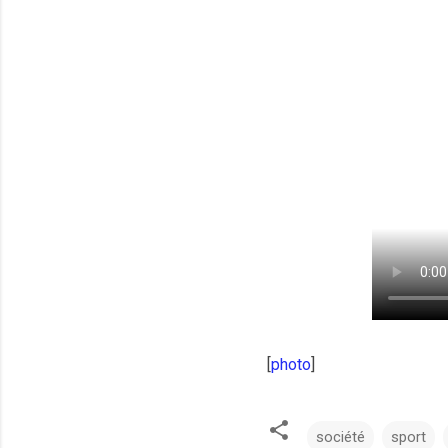
[
photo
]
société
sport