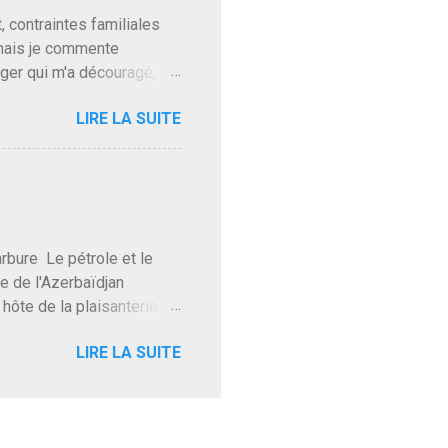
t, contraintes familiales
 mais je commente
gger qui m'a découragé,
Trump le débile revient au
LIRE LA SUITE
oit des troupes de Kim Mes
 l'intifada mondiale après
on de Netanyahu qui n'en
as franchement lui en
'exploser la gueule de
e Le pétrole et le
re de l'Azerbaïdjan
hôte de la plaisanterie
rnir aux marchés", si, mais
LIRE LA SUITE
eur d'une autre époque est
ec ses mots réconfortants
res d'hôtels. Avec "Un
lait même pas y participer à