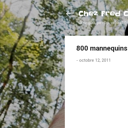
Chez Fred 
Guili-guili, pin-up, vélo et b
800 mannequins 
-
octobre 12, 2011