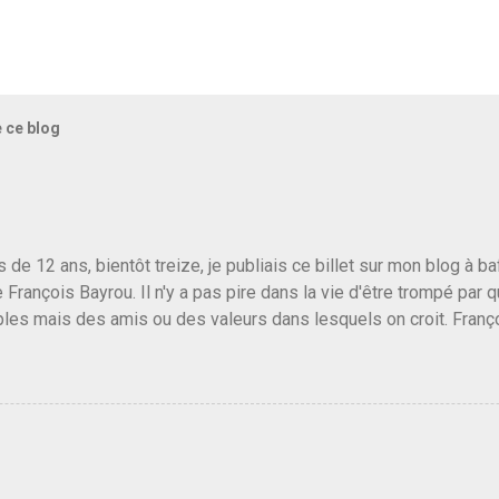
e ce blog
us de 12 ans, bientôt treize, je publiais ce billet sur mon blog à 
e François Bayrou. Il n'y a pas pire dans la vie d'être trompé par q
les mais des amis ou des valeurs dans lesquels on croit. Franç
r le traite d'une partie de son électorat et c'est par la presse qu
candidat de la droite molle plus proche de Sarkozy que de Hollande
e de la gauche molle mais quand on écoutait ses discours criti
e président, on pouvait y croire. Une troisième voie, pourquoi pas
s gens qui pensent que les centristes ne servent à rien mis à par
emblée ou du Sénat. Ou assister au débarquement des américai