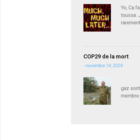
est décou
Yo, Ca fa
toussa. 
rarement
j'avoue.
pouvoir,
Couilles
leur atte
COP29 de la mort
demandai
-
novembre 14, 2024
vouloir,
celui qu
Les pa
gaz sont
membre d
sur le c
le mieux
en train
pour le 
cadeau de