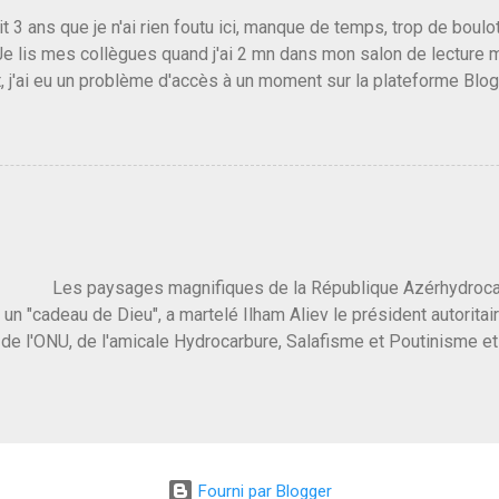
vert au grand jour, on sait maintenant que l'UMP lui fout la paix...
it 3 ans que je n'ai rien foutu ici, manque de temps, trop de boulo
Je lis mes collègues quand j'ai 2 mn dans mon salon de lecture
, j'ai eu un problème d'accès à un moment sur la plateforme Blo
 3 ans plus tard il s'en est passé des choses, aujourd'hui Donald 
 Vlad Poutine qui a déclaré la guerre à l'Europe via l'Ukraine reç
 Un, Les islamistes de la religion de paix et d'amour déclenchent
ntat du 7 octobre. Il est vrai que les suites rendues par l'autre c
t pas plus sont un tantinet excessif . Quelque part je ne peux p
 quand un attentat touche ton pays avec 1700 morts, tu as envie d
i a fait ça. Donc, nous avons dans ce monde, Les gens ...
ysages magnifiques de la République Azérhydrocarbur
 un "cadeau de Dieu", a martelé Ilham Aliev le président autoritai
e l'ONU, de l'amicale Hydrocarbure, Salafisme et Poutinisme et 
limat. "On ne doit pas reprocher aux pays d'en avoir et de les fou
 c'est d'en crever directement. On pourrait en rire mais ce dictat
 de convaincre une grosse partie des dirigeants de la planète av
marché pétrolier et quelques putes caucasiennes dans les chamb
 Dieu" prévisible à l'accueil , on aurait pu se douter qu'il ne fal
Fourni par Blogger