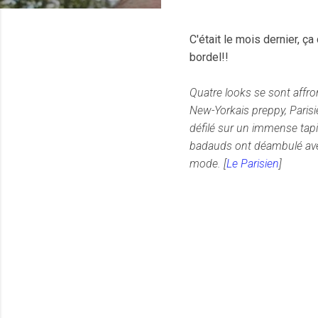
C'était le mois dernier, ç
bordel!!
Quatre looks se sont affro
New-Yorkais preppy, Paris
défilé sur un immense tapi
badauds ont déambulé avec
mode. [
Le Parisien
]