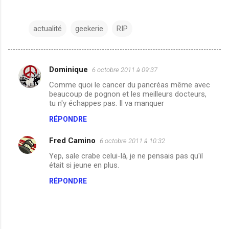
actualité
geekerie
RIP
Dominique
6 octobre 2011 à 09:37
C
Comme quoi le cancer du pancréas même avec
o
beaucoup de pognon et les meilleurs docteurs,
m
tu n'y échappes pas. Il va manquer
m
RÉPONDRE
e
Fred Camino
6 octobre 2011 à 10:32
n
Yep, sale crabe celui-là, je ne pensais pas qu'il
t
était si jeune en plus.
a
RÉPONDRE
i
r
e