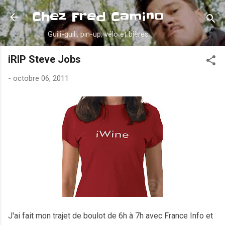
Accéder au contenu principal
Chez Fred Camino
Guili-guili, pin-up, vélo et bières
iRIP Steve Jobs
-
octobre 06, 2011
J'ai fait mon trajet de boulot de 6h à 7h avec France Info et