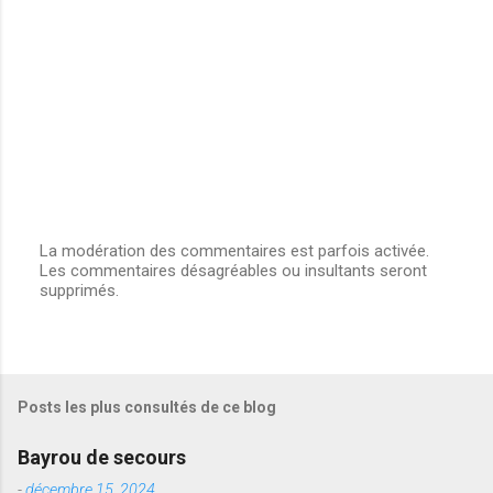
s
La modération des commentaires est parfois activée.
Les commentaires désagréables ou insultants seront
E
supprimés.
n
r
e
g
i
s
Posts les plus consultés de ce blog
t
r
e
Bayrou de secours
r
u
-
décembre 15, 2024