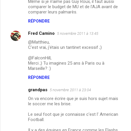
Même si je n'aime pas Guy Roux, il faut aussi
n
comparer le budget de MU et de l'AJA avant de
comparer leurs palmarès.
t
RÉPONDRE
a
i
Fred Camino
5 novembre 2011 à 13:45
r
@Matthieu,
e
C'est vrai, j'étais un tantinet excessif ;)
s
@FalconHill,
Merci ;) Tu imagines 25 ans à Paris ou à
Marseille? :)
RÉPONDRE
grandpas
5 novembre 2011 à 23:04
On va encore écrire que je suis hors sujet mais
le soccer me les brise.
Le seul foot que je connaisse c'est l' American
Football.
Il y a des équipes en France comme les Flashs