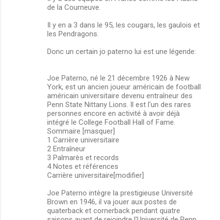
de la Courneuve.
Il y en a 3 dans le 95, les cougars, les gaulois et
les Pendragons.
Donc un certain jo paterno lui est une légende:
Joe Paterno, né le 21 décembre 1926 à New
York, est un ancien joueur américain de football
américain universitaire devenu entraîneur des
Penn State Nittany Lions. Il est l'un des rares
personnes encore en activité à avoir déjà
intégré le College Football Hall of Fame.
Sommaire [masquer]
1 Carrière universitaire
2 Entraîneur
3 Palmarès et records
4 Notes et références
Carrière universitaire[modifier]
Joe Paterno intègre la prestigieuse Université
Brown en 1946, il va jouer aux postes de
quaterback et cornerback pendant quatre
saisons avant de rejoindre l'Université de Penn