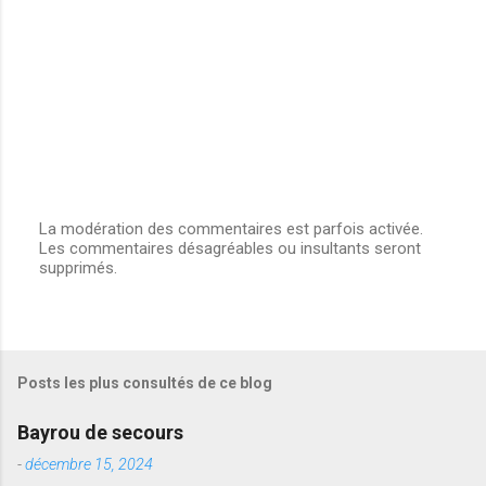
La modération des commentaires est parfois activée.
Les commentaires désagréables ou insultants seront
E
supprimés.
n
r
e
g
i
s
Posts les plus consultés de ce blog
t
r
e
Bayrou de secours
r
u
-
décembre 15, 2024
n