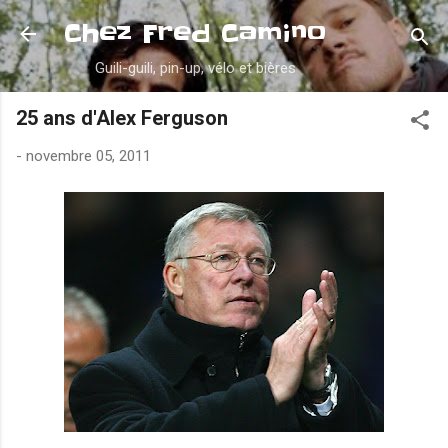
Accéder au contenu principal
Chez Fred Camino
Guili-guili, pin-up, vélo et bières
25 ans d'Alex Ferguson
-
novembre 05, 2011