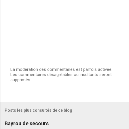
La modération des commentaires est parfois activée.
Les commentaires désagréables ou insultants seront
E
supprimés.
n
r
e
g
i
s
Posts les plus consultés de ce blog
t
r
e
Bayrou de secours
r