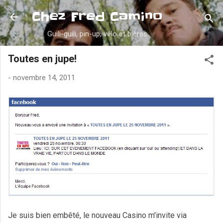
Accéder au contenu principal
Chez Fred Camino
Guili-guili, pin-up, vélo et bières
Toutes en jupe!
-
novembre 14, 2011
Je suis bien embêté, le nouveau Casino m'invite via