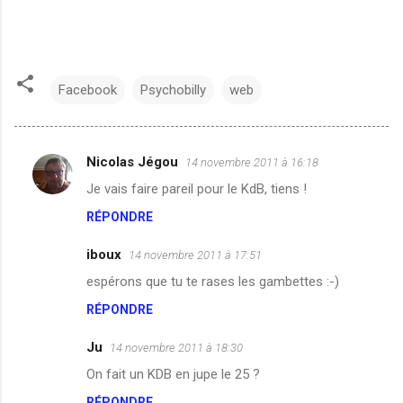
Facebook
Psychobilly
web
Nicolas Jégou
14 novembre 2011 à 16:18
C
Je vais faire pareil pour le KdB, tiens !
o
RÉPONDRE
m
m
iboux
14 novembre 2011 à 17:51
e
espérons que tu te rases les gambettes :-)
n
RÉPONDRE
t
a
Ju
14 novembre 2011 à 18:30
i
On fait un KDB en jupe le 25 ?
r
RÉPONDRE