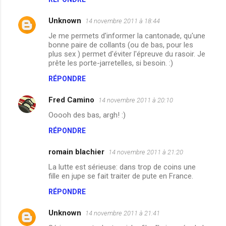
e
Unknown
14 novembre 2011 à 18:44
s
Je me permets d'informer la cantonade, qu'une
bonne paire de collants (ou de bas, pour les
plus sex ) permet d'éviter l'épreuve du rasoir. Je
prête les porte-jarretelles, si besoin. :)
RÉPONDRE
Fred Camino
14 novembre 2011 à 20:10
Ooooh des bas, argh! :)
RÉPONDRE
romain blachier
14 novembre 2011 à 21:20
La lutte est sérieuse: dans trop de coins une
fille en jupe se fait traiter de pute en France.
RÉPONDRE
Unknown
14 novembre 2011 à 21:41