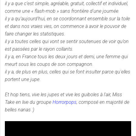
il y a que c’est simple, agréable, gratuit, collectif et individuel,
comme une « flash-mob » sans frontière d'une journée.
il y a qu’aujourd’hui, en se coordonnant ensemble sur la toile
et dans nos vraies vies, on commence à avoir le pouvoir de
faire changer les statistiques.
il y a toutes celles qui vont se sentir soutenues de voir qu’on
est passées par le rayon collants.
il y a, en France tous les deux jours et demi, une femme qui
meurt sous les coups de son compagnon.
il y a, de plus en plus, celles qui se font insulter parce qu'elles
portent une jupe.
Et hop tiens, vive les jupes et vive les guiboles à l'air, Miss
Take en live du groupe
Horrorpops
, composé en majorité de
belles nanas :)