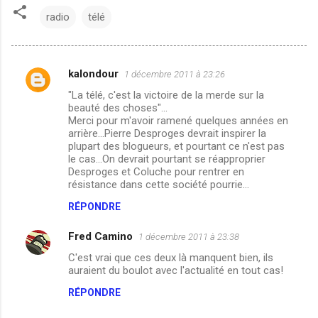
radio
télé
kalondour
1 décembre 2011 à 23:26
C
"La télé, c'est la victoire de la merde sur la
o
beauté des choses"...
m
Merci pour m'avoir ramené quelques années en
arrière...Pierre Desproges devrait inspirer la
m
plupart des blogueurs, et pourtant ce n'est pas
le cas...On devrait pourtant se réapproprier
e
Desproges et Coluche pour rentrer en
n
résistance dans cette société pourrie...
t
RÉPONDRE
a
Fred Camino
1 décembre 2011 à 23:38
i
C'est vrai que ces deux là manquent bien, ils
r
auraient du boulot avec l'actualité en tout cas!
e
RÉPONDRE
s