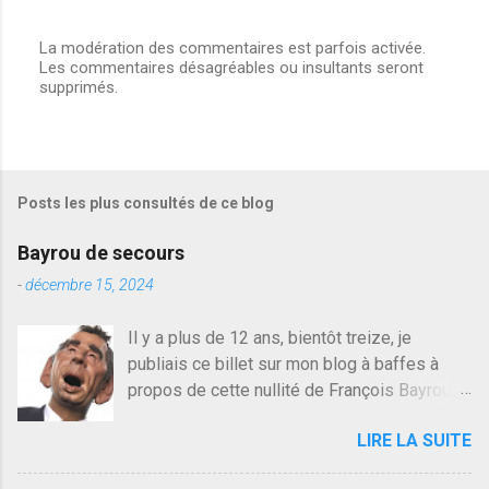
La modération des commentaires est parfois activée.
Les commentaires désagréables ou insultants seront
E
supprimés.
n
r
e
g
i
s
Posts les plus consultés de ce blog
t
r
e
Bayrou de secours
r
u
-
décembre 15, 2024
n
c
Il y a plus de 12 ans, bientôt treize, je
o
publiais ce billet sur mon blog à baffes à
m
m
propos de cette nullité de François Bayrou. Il
e
n'y a pas pire dans la vie d'être trompé par
n
LIRE LA SUITE
quelqu'un, je ne parle pas des couples mais
t
a
des amis ou des valeurs dans lesquels on
i