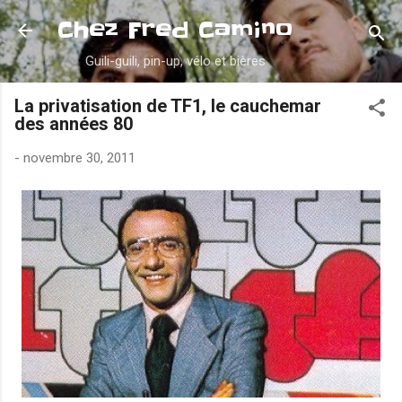
Accéder au contenu principal
Chez Fred Camino
Guili-guili, pin-up, vélo et bières
La privatisation de TF1, le cauchemar
des années 80
-
novembre 30, 2011