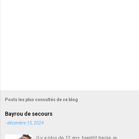
a
i
r
e
s
Posts les plus consultés de ce blog
Bayrou de secours
-
décembre 15, 2024
Il y a plus de 12 ans, bientôt treize, je