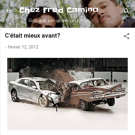
Accéder au contenu principal
Chez Fred Camino
Guili-guili, pin-up, vélo et bières
C'était mieux avant?
-
février 12, 2012