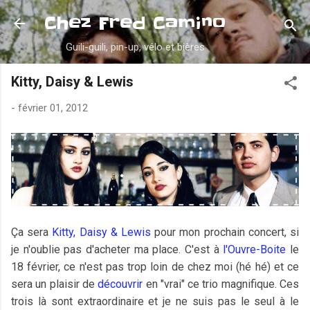
Accéder au contenu principal
Chez Fred Camino
Guili-guili, pin-up, vélo et bières
Kitty, Daisy & Lewis
-
février 01, 2012
Ça sera
Kitty, Daisy & Lewis
pour mon prochain concert, si
je n'oublie pas d'acheter ma place. C'est à
l'Ouvre-Boite
le
18 février, ce n'est pas trop loin de chez moi (hé hé) et ce
sera un plaisir de
découvrir
en "vrai" ce trio magnifique. Ces
trois là sont extraordinaire et je ne suis pas le seul à le