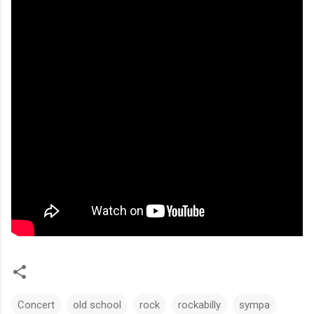
Concert
old school
rock
rockabilly
sympa