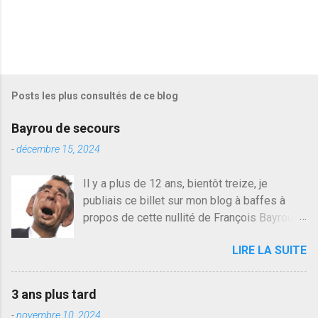
Posts les plus consultés de ce blog
Bayrou de secours
-
décembre 15, 2024
Il y a plus de 12 ans, bientôt treize, je
publiais ce billet sur mon blog à baffes à
propos de cette nullité de François Bayrou. Il
n'y a pas pire dans la vie d'être trompé par
LIRE LA SUITE
quelqu'un, je ne parle pas des couples mais
des amis ou des valeurs dans lesquels on
croit. François Bayrou est en passe de
3 ans plus tard
devenir le traite d'une partie de son électorat
-
novembre 10, 2024