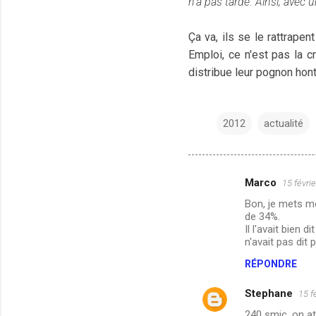
n’a pas tardé. Ainsi, avec
Ça va, ils se le rattrape
Emploi, ce n'est pas la 
distribue leur pognon hon
2012
actualité
Marco
15 févri
C
Bon, je mets mo
o
de 34%.
m
Il l'avait bien 
n'avait pas dit p
m
RÉPONDRE
e
n
Stephane
15 f
t
240 smic, on at