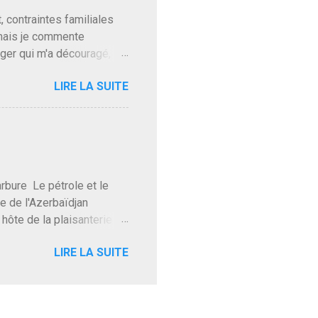
t, contraintes familiales
 mais je commente
gger qui m'a découragé,
Trump le débile revient au
LIRE LA SUITE
oit des troupes de Kim Mes
 l'intifada mondiale après
on de Netanyahu qui n'en
as franchement lui en
'exploser la gueule de
e Le pétrole et le
re de l'Azerbaïdjan
hôte de la plaisanterie
rnir aux marchés", si, mais
LIRE LA SUITE
eur d'une autre époque est
ec ses mots réconfortants
res d'hôtels. Avec "Un
lait même pas y participer à