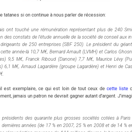
e tatanes si on continue à nous parler de récession:
ais ont touché une rémunération représentant plus de 240
Smi
un des constats de l’étude annuelle de la société de conseil aux i
dirigeants de 250 entreprises (SBF 250). Le
président
du géant 
cette année-là 10,7 M€, Bernard Arnault (LVMH) et Carlos Ghosn
es) 9,5 M€, Franck Riboud (Danone) 7,7 M€, Maurice Lévy (Pub
s) 6,1 M€, Arnaud Lagardère (groupe Lagardère) et Henri de Cas
M€.
l est exemplaire, ce qui est loin de tout ceux de
cette liste
c
ment, jamais un patron ne devrait gagner autant d'argent. J'imag
les présidents des quarante plus grosses sociétés cotées à Paris
 dernières années (de 17 % en 2007, 25 % en 2008 et de 14 % en