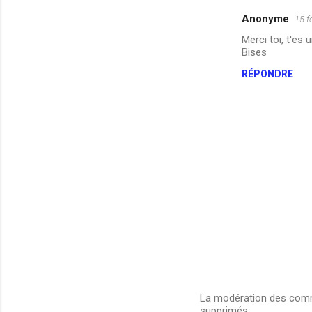
Anonyme
15 f
Merci toi, t'es
Bises
RÉPONDRE
La modération des comme
supprimés.
E