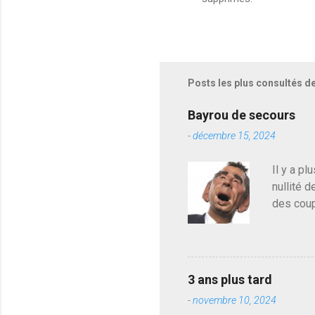
n
r
e
g
i
s
Posts les plus consultés d
t
r
e
Bayrou de secours
r
-
décembre 15, 2024
u
n
c
Il y a pl
o
nullité d
m
m
des coup
e
de deveni
n
déjà le 
t
a
du centr
i
contre l
r
3 ans plus tard
parti de
e
-
novembre 10, 2024
de l'Ass