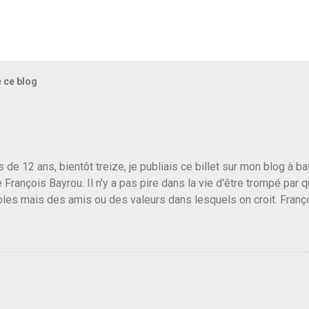
e ce blog
us de 12 ans, bientôt treize, je publiais ce billet sur mon blog à 
e François Bayrou. Il n'y a pas pire dans la vie d'être trompé par q
les mais des amis ou des valeurs dans lesquels on croit. Franç
r le traite d'une partie de son électorat et c'est par la presse qu
candidat de la droite molle plus proche de Sarkozy que de Hollande
e de la gauche molle mais quand on écoutait ses discours criti
e président, on pouvait y croire. Une troisième voie, pourquoi pas
s gens qui pensent que les centristes ne servent à rien mis à par
emblée ou du Sénat. Ou assister au débarquement des américai