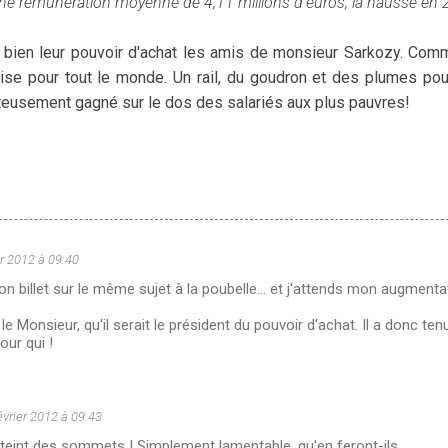
 une rémunération moyenne de 4,11 millions d’euros, la hausse en 
nt bien leur pouvoir d'achat les amis de monsieur Sarkozy. Co
crise pour tout le monde. Un rail, du goudron et des plumes po
teusement gagné sur le dos des salariés aux plus pauvres!
er 2012 à 09:40
n billet sur le même sujet à la poubelle... et j'attends mon augmentat
dit le Monsieur, qu'il serait le président du pouvoir d'achat. Il a donc te
our qui !
évrier 2012 à 09:43
teint des sommets ! Simplement lamentable, qu'en feront-ils...