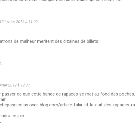
15 février 2012 à 11:09
atrons de malheur meritent des dizaines de billets!
.
vrier 2012 à 12:37
r passer ce que cette bande de rapaces se met au fond des poches. 
ail".
chepasnicolas.over-blog.com/article-fakir-et-la-nuit-des-rapaces-
endra en juin.
.