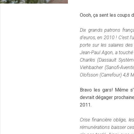
Oooh, ça sent les coups d
Dix grands patrons franç
d’euros, en 2010 ! C’est l’
porte sur les
salaires
des 
Jean-Paul Agon, a touché 
Charlès (Dassault Systèm
Viehbacher (Sanofi-Aventi
Olofsson (Carrefour) 4,8 
Bravo les gars! Même s'i
devrait dégager prochaine
2011.
Crise financière oblige, 
rémunérations baisser ces