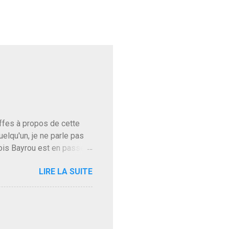
baffes à propos de cette
uelqu'un, je ne parle pas
ois Bayrou est en passe
'on l'apprend. On savait
LIRE LA SUITE
, sinon il serait candidat
ques presque sincères
. Personnellement je fais
t pour accéder à la cantine
ns en Normandie. Bayrou