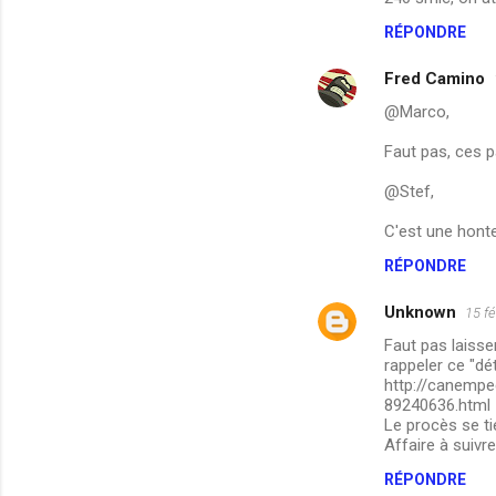
a
RÉPONDRE
i
Fred Camino
r
e
@Marco,
s
Faut pas, ces p
@Stef,
C'est une honte
RÉPONDRE
Unknown
15 fé
Faut pas laisse
rappeler ce "dét
http://canempe
89240636.html
Le procès se ti
Affaire à suivre
RÉPONDRE