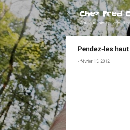
Chez Fred 
Guili-guili, pin-up, vélo et b
Pendez-les haut 
-
février 15, 2012