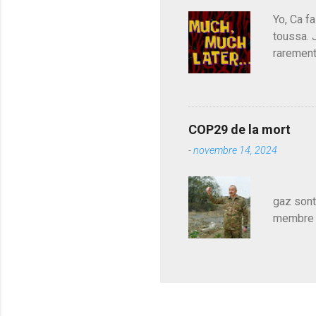
est décou
Yo, Ca fa
toussa. 
rarement
j'avoue.
pouvoir,
Couilles
leur atte
COP29 de la mort
demandai
-
novembre 14, 2024
vouloir,
celui qu
Les pa
gaz sont
membre d
sur le c
le mieux
en train
pour le 
cadeau de